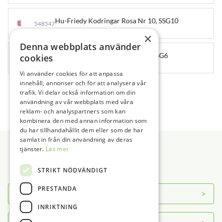
Sensor
Foliesvets Tillbehör
Vacuumformare
Sensor Tillbehör
Ultraljudsbad
Hu-Friedy Kodringar Rosa Nr 10, SSG10
548547
Ultraljudsbad Tillbehör
16 st
×
Vattendestillator
Denna webbplats använder
Hu-Friedy Kodringar Röd Nr 6, SSG6
cookies
548543
16 st
Vi använder cookies för att anpassa
innehåll, annonser och för att analysera vår
1
2
→
trafik. Vi delar också information om din
användning av vår webbplats med våra
reklam- och analyspartners som kan
kombinera den med annan information som
du har tillhandahållit dem eller som de har
Sidfot
samlat in från din användning av deras
tjänster.
Läs mer
STRIKT NÖDVÄNDIGT
PRESTANDA
Om DAB
INRIKTNING