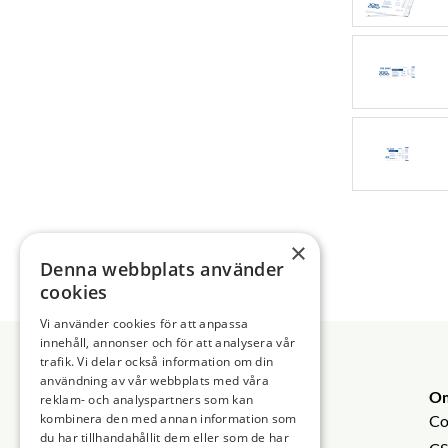
Panoramaröntgen 3D
Instrumentskötsel Tillbehör
Slipmaskin
Panorama Tillbehör
Foliesvets
Tandblekningslampa
Sensor
Foliesvets Tillbehör
Vacuumformare
Sensor Tillbehör
Ultraljudsbad
Ultraljudsbad Tillbehör
Vattendestillator
×
Denna webbplats använder
cookies
Vi använder cookies för att anpassa
Sidfot
innehåll, annonser och för att analysera vår
trafik. Vi delar också information om din
användning av vår webbplats med våra
O
reklam- och analyspartners som kan
kombinera den med annan information som
Co
du har tillhandahållit dem eller som de har