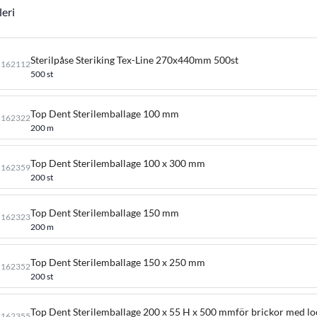
leri
Sterilpåse Steriking Tex-Line 270x440mm 500st
162112
500 st
Top Dent Sterilemballage 100 mm
162322
200 m
Top Dent Sterilemballage 100 x 300 mm
162359
200 st
Top Dent Sterilemballage 150 mm
162323
200 m
Top Dent Sterilemballage 150 x 250 mm
162352
200 st
Top Dent Sterilemballage 200 x 55 H x 500 mmför brickor med lo
162355