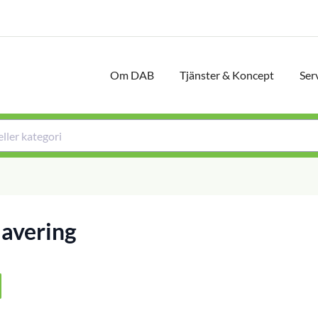
Om DAB
Tjänster & Koncept
Ser
avering