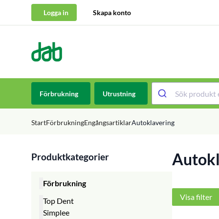
Logga in
Skapa konto
DAB Dental
Hoppa till innehåll
Förbrukning
Utrustning
Start
Förbrukning
Engångsartiklar
Autoklavering
Autokl
Produktkategorier
Förbrukning
Visa filter
Top Dent
Simplee
Top Dent Avtrycksmaterial