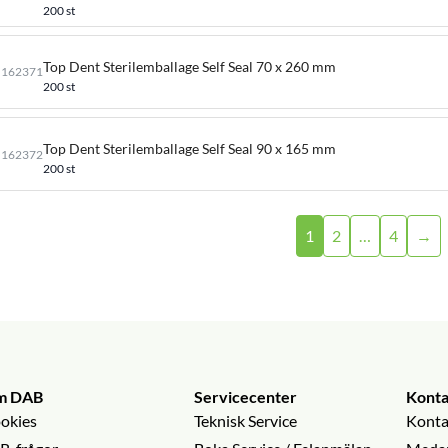
200 st
Top Dent Sterilemballage Self Seal 70 x 260 mm
162371
200 st
Top Dent Sterilemballage Self Seal 90 x 165 mm
162372
200 st
1
2
…
4
→
m DAB
Servicecenter
Konta
okies
Teknisk Service
Konta