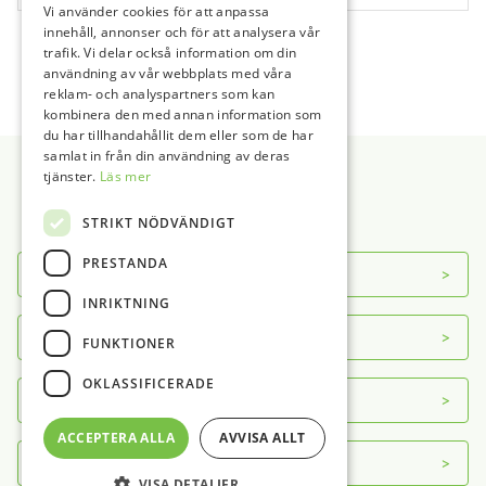
Vi använder cookies för att anpassa
Mjukvara
Diskdesinfektor Tillbehör
Top Dent
Defibrillator/Hjärtstartare
innehåll, annonser och för att analysera vår
Panoramaröntgen 2D
Instrumentskötsel
W&H
Kompositvärmare
1
2
…
20
→
trafik. Vi delar också information om din
Panoramaröntgen 3D
Instrumentskötsel Tillbehör
Slipmaskin
användning av vår webbplats med våra
Panorama Tillbehör
Foliesvets
Tandblekningslampa
reklam- och analyspartners som kan
kombinera den med annan information som
Sensor
Foliesvets Tillbehör
Vacuumformare
du har tillhandahållit dem eller som de har
Sidfot
Sensor Tillbehör
Ultraljudsbad
samlat in från din användning av deras
Ultraljudsbad Tillbehör
tjänster.
Läs mer
Vattendestillator
STRIKT NÖDVÄNDIGT
PRESTANDA
Om DAB
INRIKTNING
Servicecenter
FUNKTIONER
OKLASSIFICERADE
Kontakt
ACCEPTERA ALLA
AVVISA ALLT
Mer info
VISA DETALJER