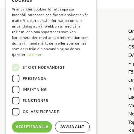
Vattendestillator
Vi använder cookies för att anpassa
Sidfot
innehåll, annonser och för att analysera vår
trafik. Vi delar också information om din
användning av vår webbplats med våra
O
reklam- och analyspartners som kan
kombinera den med annan information som
Co
du har tillhandahållit dem eller som de har
CS
samlat in från din användning av deras
tjänster.
Läs mer
DA
E-
STRIKT NÖDVÄNDIGT
Fö
PRESTANDA
Om
In
INRIKTNING
Le
FUNKTIONER
Mi
OKLASSIFICERADE
Ne
To
ACCEPTERA ALLA
AVVISA ALLT
Kl