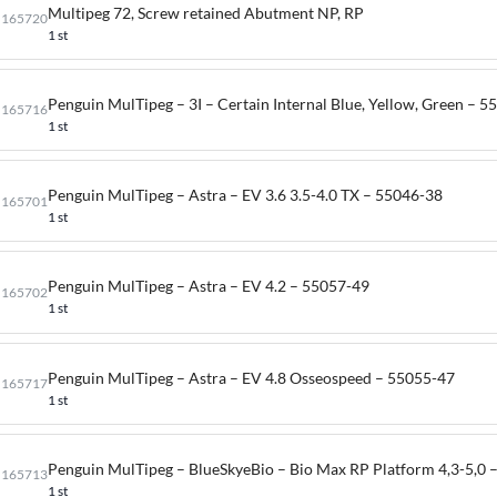
Multipeg 72, Screw retained Abutment NP, RP
165720
1 st
Penguin MulTipeg – 3I – Certain Internal Blue, Yellow, Green – 
165716
1 st
Penguin MulTipeg – Astra – EV 3.6 3.5-4.0 TX – 55046-38
165701
1 st
Penguin MulTipeg – Astra – EV 4.2 – 55057-49
165702
1 st
Penguin MulTipeg – Astra – EV 4.8 Osseospeed – 55055-47
165717
1 st
Penguin MulTipeg – BlueSkyeBio – Bio Max RP Platform 4,3-5,0 
165713
1 st