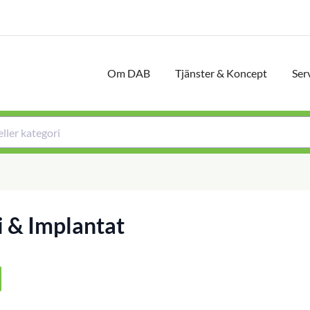
Om DAB
Tjänster & Koncept
Ser
i & Implantat