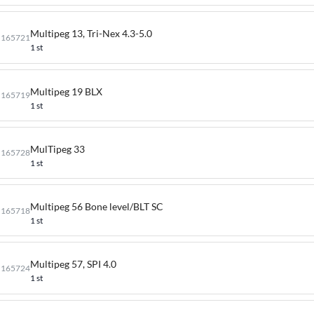
Multipeg 13, Tri-Nex 4.3-5.0
165721
1 st
Multipeg 19 BLX
165719
1 st
MulTipeg 33
165728
1 st
Multipeg 56 Bone level/BLT SC
165718
1 st
Multipeg 57, SPI 4.0
165724
1 st