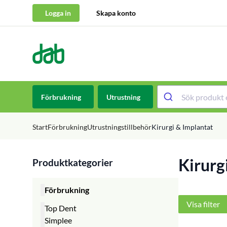
Logga in
Skapa konto
DAB Dental
Hoppa till innehåll
Förbrukning
Utrustning
Start
Förbrukning
Utrustningstillbehör
Kirurgi & Implantat
Kirurg
Produktkategorier
Förbrukning
Visa filter
Top Dent
Simplee
Top Dent Avtrycksmaterial