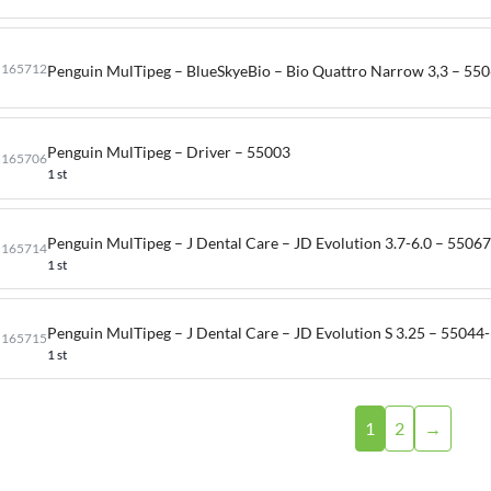
165712
Penguin MulTipeg – BlueSkyeBio – Bio Quattro Narrow 3,3 – 55
Penguin MulTipeg – Driver – 55003
165706
1 st
Penguin MulTipeg – J Dental Care – JD Evolution 3.7-6.0 – 5506
165714
1 st
Penguin MulTipeg – J Dental Care – JD Evolution S 3.25 – 55044
165715
1 st
1
2
→