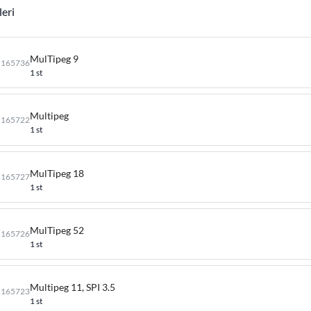
leri
MulTipeg 9
165736
1 st
Multipeg
165722
1 st
MulTipeg 18
165727
1 st
MulTipeg 52
165726
1 st
Multipeg 11, SPI 3.5
165723
1 st