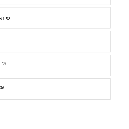
061-53
7-59
-36