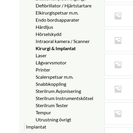
Kompositcement
Engångsdiamanter
Förankr. stift
Mätinstrument
Övrigt
Övrigt
Defibrillator / Hjärtstartare
Kompomercement
Diamanter övrigt
Parapost X
Elkirurgispetsar m.m.
Temporärt Cement
Karborundum / Sep Trissor
TMS Bondent
Endo bordsapparater
Kompomer
EVA / Profin
Endodonti övrigt
Härdljus
Zinkfosfat / Carboxylat
Gummipolerare
Hörselskydd
Matrissystem
Puts / Poler Trissor
Intraoral kamera / Scanner
Separerkilar
Mandrell
Kirurgi & Implantat
Blandningsblock/Spatlar
Övrigt
Laser
Penslar / Cementtuber
Lågvarvsmotor
Strips
Printer
Artikulation
Scalerspetsar m.m.
Övrigt
Snabbkoppling
Kronformar
Sterilrum Avjonisering
Temporära kronor
Sterilrum Instrumentskötsel
Cerec
Sterilrum Tester
Tempur
Utrustning övrigt
Implantat