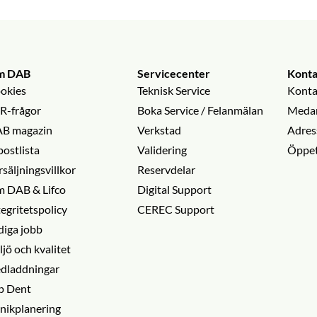
m DAB
Servicecenter
Konta
okies
Teknisk Service
Konta
R-frågor
Boka Service / Felanmälan
Medar
B magazin
Verkstad
Adres
postlista
Validering
Öppet
rsäljningsvillkor
Reservdelar
 DAB & Lifco
Digital Support
tegritetspolicy
CEREC Support
diga jobb
ljö och kvalitet
dladdningar
p Dent
inikplanering