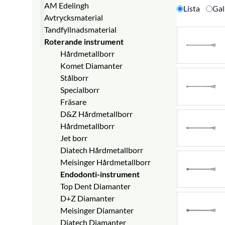
AM Edelingh
Top Dent Tandfyllnadsmaterial
Simplee Avtrycksmaterial
Lista
Gal
Avtrycksmaterial
Top Dent Roterande
Simplee Tandfyllnadsmaterial
AM Edelingh Diamanter
Tandfyllnadsmaterial
instrument
Simplee Endodonti
AM Edelingh Hårdmetallborr
Alginat / Adhesiv
Roterande instrument
Top Dent Endodonti
Simplee Handinstrument
K-Silikon
Komposit Solventum
Top Dent Handinstrument
Simplee Kirurgi
A-Silikon
Komposit Dentsply Sirona
Hårdmetallborr
Top Dent Kirurgi
Simplee Röntgen
Polyeter / Zinkoxid-Eugenol
Komposit Ivoclar
Komet Diamanter
Top Dent Röntgen
Simplee Profylaxprodukter
Bettregistreringsmaterial
Komposit Kulzer
Stålborr
Top Dent Hygien &
Simplee Engångsartiklar
Rebaseringsmaterial
Komposit övriga
Specialborr
desinfektion
Simplee Utrustningstillbehör
Retraktionstråd
Bonding
Fräsare
Top Dent Profylaxprodukter
Avtryckssprutor / Kanyler
Etsning
D&Z Hårdmetallborr
Top Dent Engångsartiklar
Gips
Glasjonomer Solventum
Hårdmetallborr
Top Dent Brickor & Tillbehör
Vaxer
Glasjonomer Dentsply Sirona
Jet borr
Top Dent Utrustningstillbehör
Akrylat
Glasjonomer GC
Diatech Hårdmetallborr
Temp kron & bro material
Glasjonomer
Meisinger Hårdmetallborr
Avtrycksskedar
Glasjonomer-Cement
Endodonti-instrument
Övrigt
Varnish
Top Dent Diamanter
Isolering
D+Z Diamanter
Fissurförsegling
Meisinger Diamanter
Porslinsreparation
Diatech Diamanter