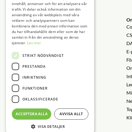
Sidfot
Vattendestillator
innehåll, annonser och för att analysera vår
trafik. Vi delar också information om din
användning av vår webbplats med våra
O
reklam- och analyspartners som kan
kombinera den med annan information som
Co
du har tillhandahållit dem eller som de har
CS
samlat in från din användning av deras
tjänster.
Läs mer
DA
E-
STRIKT NÖDVÄNDIGT
Fö
PRESTANDA
Om
In
INRIKTNING
Le
FUNKTIONER
Mi
OKLASSIFICERADE
Ne
To
ACCEPTERA ALLA
AVVISA ALLT
Kl
VISA DETALJER