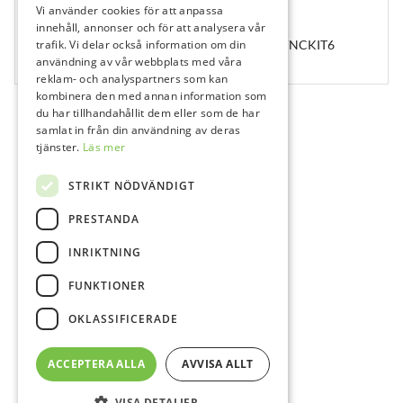
Vi använder cookies för att anpassa
613240
innehåll, annonser och för att analysera vår
Hu-Friedy Colorvue, kit, 1 skaft 7 tippar, PCVNCKIT6
trafik. Vi delar också information om din
användning av vår webbplats med våra
1 st
reklam- och analyspartners som kan
kombinera den med annan information som
du har tillhandahållit dem eller som de har
samlat in från din användning av deras
tjänster.
Läs mer
STRIKT NÖDVÄNDIGT
PRESTANDA
INRIKTNING
FUNKTIONER
OKLASSIFICERADE
ACCEPTERA ALLA
AVVISA ALLT
VISA DETALJER