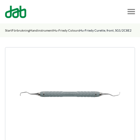
DAB Dental
Hoppa till innehåll
Start
Förbrukning
Handinstrument
Hu-Friedy Colours
Hu-Friedy Curette, front, SG1/2C8E2