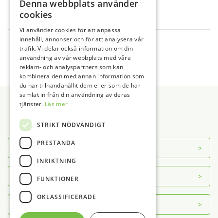
Denna webbplats använder
Mjukvara
Diskdesinfektor Tillbehör
Top Dent
Defibrillator/Hjärtstartare
Calasept EDTA
cookies
690296
Panoramaröntgen 2D
Instrumentskötsel
W&H
Kompositvärmare
250 ml
Panoramaröntgen 3D
Instrumentskötsel Tillbehör
Slipmaskin
Vi använder cookies för att anpassa
innehåll, annonser och för att analysera vår
Panorama Tillbehör
Foliesvets
Tandblekningslampa
1
2
…
4
→
trafik. Vi delar också information om din
Sensor
Foliesvets Tillbehör
Vacuumformare
användning av vår webbplats med våra
Sensor Tillbehör
Ultraljudsbad
reklam- och analyspartners som kan
kombinera den med annan information som
Ultraljudsbad Tillbehör
du har tillhandahållit dem eller som de har
Vattendestillator
Sidfot
samlat in från din användning av deras
tjänster.
Läs mer
STRIKT NÖDVÄNDIGT
PRESTANDA
Om DAB
INRIKTNING
Servicecenter
FUNKTIONER
OKLASSIFICERADE
Kontakt