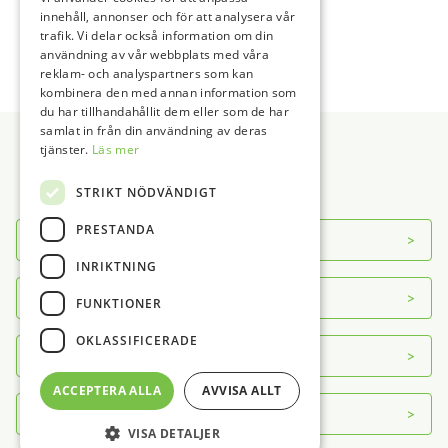
Sensor
Foliesvets Tillbehör
Vacuumformare
innehåll, annonser och för att analysera vår
1
2
3
→
trafik. Vi delar också information om din
Sensor Tillbehör
Ultraljudsbad
användning av vår webbplats med våra
Ultraljudsbad Tillbehör
reklam- och analyspartners som kan
Vattendestillator
kombinera den med annan information som
du har tillhandahållit dem eller som de har
Sidfot
samlat in från din användning av deras
tjänster.
Läs mer
STRIKT NÖDVÄNDIGT
PRESTANDA
Om DAB
INRIKTNING
Servicecenter
FUNKTIONER
OKLASSIFICERADE
Kontakt
ACCEPTERA ALLA
AVVISA ALLT
Mer info
VISA DETALJER