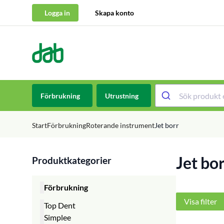
Logga in
Skapa konto
DAB Dental
Hoppa till innehåll
Förbrukning
Utrustning
Start
Förbrukning
Roterande instrument
Jet borr
Jet bo
Produktkategorier
Förbrukning
Visa filter
Top Dent
Simplee
Top Dent Avtrycksmaterial