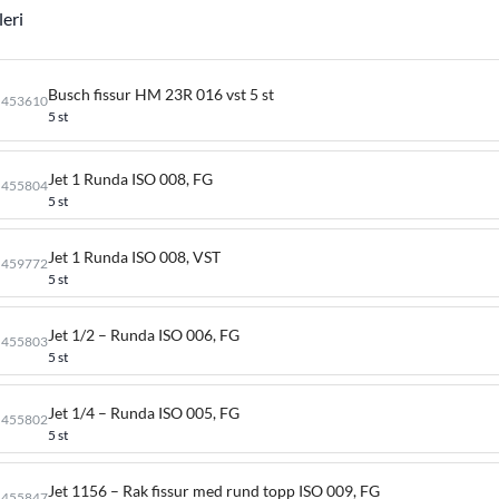
leri
Busch fissur HM 23R 016 vst 5 st
453610
5 st
Jet 1 Runda ISO 008, FG
455804
5 st
Jet 1 Runda ISO 008, VST
459772
5 st
Jet 1/2 – Runda ISO 006, FG
455803
5 st
Jet 1/4 – Runda ISO 005, FG
455802
5 st
Jet 1156 – Rak fissur med rund topp ISO 009, FG
455847