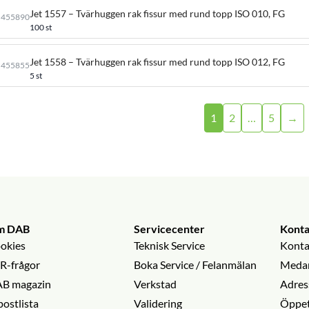
Jet 1557 – Tvärhuggen rak fissur med rund topp ISO 010, FG
455890
100 st
Jet 1558 – Tvärhuggen rak fissur med rund topp ISO 012, FG
455855
5 st
1
2
…
5
→
m DAB
Servicecenter
Konta
okies
Teknisk Service
Konta
R-frågor
Boka Service / Felanmälan
Medar
B magazin
Verkstad
Adres
postlista
Validering
Öppet