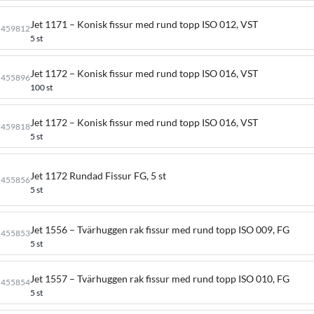
Jet 1171 – Konisk fissur med rund topp ISO 012, VST
459812
5 st
Jet 1172 – Konisk fissur med rund topp ISO 016, VST
455896
100 st
Jet 1172 – Konisk fissur med rund topp ISO 016, VST
459818
5 st
Jet 1172 Rundad Fissur FG, 5 st
455856
5 st
Jet 1556 – Tvärhuggen rak fissur med rund topp ISO 009, FG
455853
5 st
Jet 1557 – Tvärhuggen rak fissur med rund topp ISO 010, FG
455854
5 st