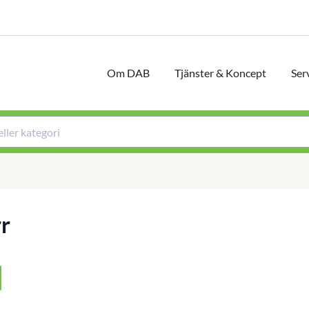
Om DAB
Tjänster & Koncept
Ser
rr