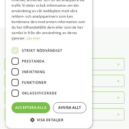
Snabbkopplingar
Tillbehör
Bildplattescanner Tillbehör
Bordsmodell
1
2
…
4
→
trafik. Vi delar också information om din
Sterilrum
Framkallare
Unitmodell
användning av vår webbplats med våra
reklam- och analyspartners som kan
Turbiner
Intraoral kamera
Tillbehör
Autoklav
kombinera den med annan information som
Övrig Utrustning
Intraoral röntgen
Autoklav Tillbehör
Dentsply Sirona
du har tillhandahållit dem eller som de har
Sidfot
Intraoral röntgen Tillbehör
Diskdesinfektor
NSK
Luppglasögon
samlat in från din användning av deras
tjänster.
Mjukvara
Diskdesinfektor Tillbehör
Top Dent
Defibrillator/Hjärtstartare
Läs mer
Panoramaröntgen 2D
Instrumentskötsel
W&H
Kompositvärmare
STRIKT NÖDVÄNDIGT
Panoramaröntgen 3D
Instrumentskötsel Tillbehör
Slipmaskin
Panorama Tillbehör
Foliesvets
Tandblekningslampa
PRESTANDA
Om DAB
Sensor
Foliesvets Tillbehör
Vacuumformare
INRIKTNING
Sensor Tillbehör
Ultraljudsbad
Ultraljudsbad Tillbehör
Servicecenter
FUNKTIONER
Vattendestillator
OKLASSIFICERADE
Kontakt
ACCEPTERA ALLA
AVVISA ALLT
Mer info
VISA DETALJER