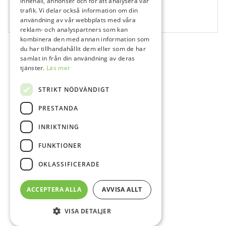
innehåll, annonser och för att analysera vår
Hu-Friedy Sond #5 hdl #6, EXD56
trafik. Vi delar också information om din
användning av vår webbplats med våra
1 st
reklam- och analyspartners som kan
kombinera den med annan information som
du har tillhandahållit dem eller som de har
samlat in från din användning av deras
tjänster.
Läs mer
STRIKT NÖDVÄNDIGT
PRESTANDA
INRIKTNING
FUNKTIONER
OKLASSIFICERADE
ACCEPTERA ALLA
AVVISA ALLT
VISA DETALJER