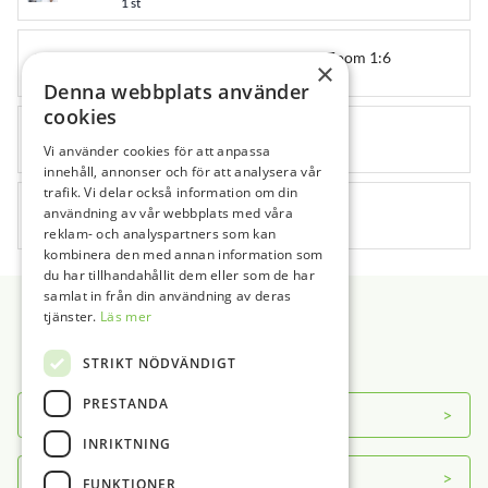
1 st
Mikroskop Tillbehör – Steglös Zoom 1:6
120141
×
1 st
Denna webbplats använder
cookies
Mikroskop Tillbehör – Takfäste
120143
Vi använder cookies för att anpassa
1 st
innehåll, annonser och för att analysera vår
trafik. Vi delar också information om din
Mikroskop Tillbehör – Väggfäste
användning av vår webbplats med våra
120144
1 st
reklam- och analyspartners som kan
kombinera den med annan information som
du har tillhandahållit dem eller som de har
Sidfot
samlat in från din användning av deras
tjänster.
Läs mer
STRIKT NÖDVÄNDIGT
PRESTANDA
Om DAB
INRIKTNING
Servicecenter
FUNKTIONER