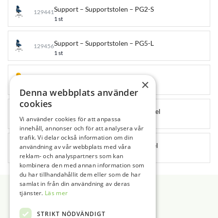
Support – Supportstolen – PG2-S
129441
1 st
Support – Supportstolen – PG5-L
129456
1 st
VELA – Latin 300/ 44-64 cm
129406
×
1 st
Denna webbplats använder
cookies
XO – XO STOOL Hög – Utan klädsel
111306
Vi använder cookies för att anpassa
1 st
innehåll, annonser och för att analysera vår
trafik. Vi delar också information om din
XO – XO STOOL Låg – Utan klädsel
användning av vår webbplats med våra
111317
1 st
reklam- och analyspartners som kan
kombinera den med annan information som
du har tillhandahållit dem eller som de har
Sidfot
samlat in från din användning av deras
tjänster.
Läs mer
STRIKT NÖDVÄNDIGT