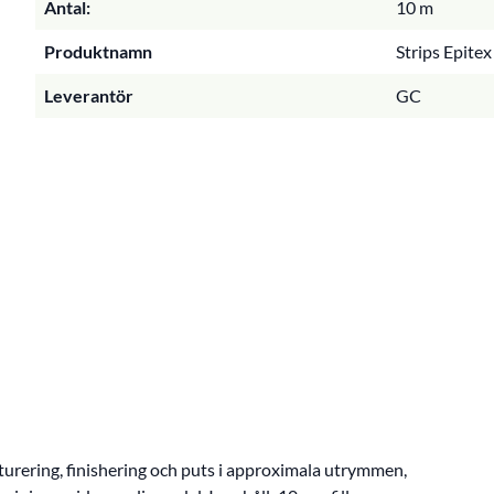
Antal:
10 m
Produktnamn
Strips Epite
Leverantör
GC
nturering, finishering och puts i approximala utrymmen,