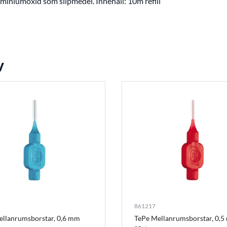
iniumoxid som slipmedel. Innehåll: 10m refill
v
861217
ellanrumsborstar, 0,6 mm
TePe Mellanrumsborstar, 0,