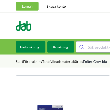
Logga in
Skapa konto
DAB Dental
Hoppa till innehåll
Förbrukning
Utrustning
Start
Förbrukning
Tandfyllnadsmaterial
Strips
Epitex Grov, blå