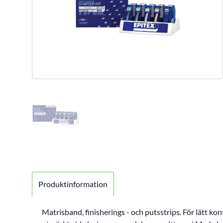
Produktinformation
Matrisband, finisherings - och putsstrips. För lätt ko