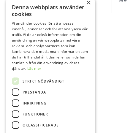
×
25 st
Denna webbplats använder
25 st
cookies
Vi använder cookies för att anpassa
innehåll, annonser och för att analysera vår
trafik. Vi delar också information om din
användning av vår webbplats med våra
reklam- och analyspartners som kan
kombinera den med annan information som
du har tillhandahållit dem eller som de har
samlat in från din användning av deras
tjänster.
Läs mer
STRIKT NÖDVÄNDIGT
PRESTANDA
INRIKTNING
FUNKTIONER
OKLASSIFICERADE