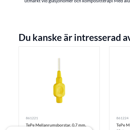
utmärkt vid glasjonomer och kompositterapi Med alum
Du kanske är intresserad a
861221
861224
TePe Mellanrumsborstar, 0,7 mm,
TePe M
Bio