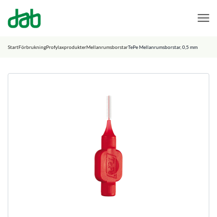
DAB Dental
Hoppa till innehåll
Start
Förbrukning
Profylaxprodukter
Mellanrumsborstar
TePe Mellanrumsborstar, 0,5 mm