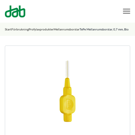
DAB Dental
Hoppa till innehåll
Start
Förbrukning
Profylaxprodukter
Mellanrumsborstar
TePe Mellanrumsborstar, 0,7 mm, Bio