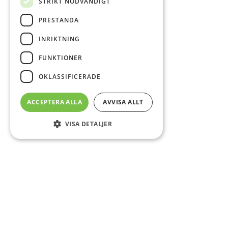
STRIKT NÖDVÄNDIGT
PRESTANDA
INRIKTNING
FUNKTIONER
OKLASSIFICERADE
ACCEPTERA ALLA
AVVISA ALLT
VISA DETALJER
Sidfot
Om DAB