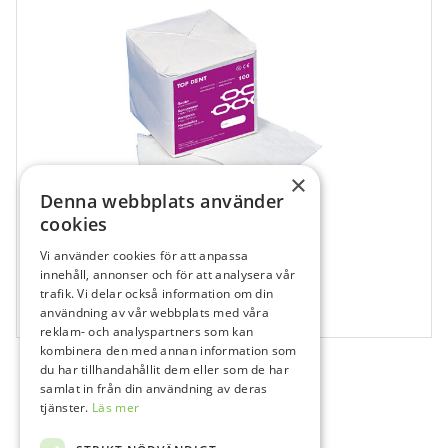
×
Denna webbplats använder
cookies
Vi använder cookies för att anpassa
707947
innehåll, annonser och för att analysera vår
Top Dent Kompress, 10 x 10 cm
trafik. Vi delar också information om din
användning av vår webbplats med våra
100 st
reklam- och analyspartners som kan
kombinera den med annan information som
du har tillhandahållit dem eller som de har
samlat in från din användning av deras
tjänster.
Läs mer