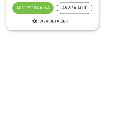
ACCEPTERA ALLA
AVVISA ALLT
VISA DETALJER
Sidfot
Om DAB
Servicecenter
Kontakt
Mer info