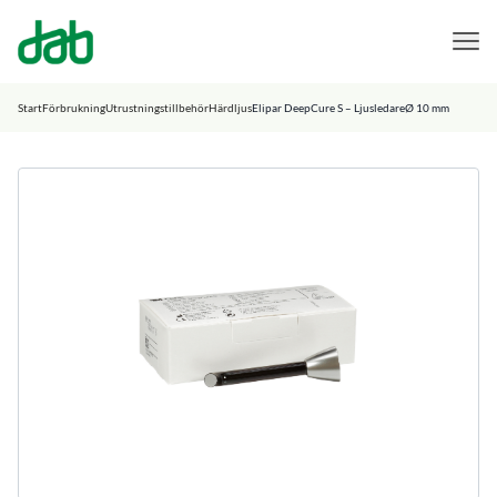
DAB Dental
Hoppa till innehåll
Start
Förbrukning
Utrustningstillbehör
Härdljus
Elipar DeepCure S – LjusledareØ 10 mm