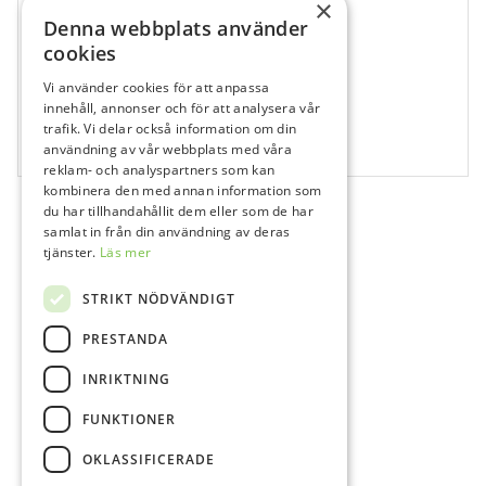
×
Denna webbplats använder
cookies
Vi använder cookies för att anpassa
164078
innehåll, annonser och för att analysera vår
DEMI Plus – Batteri
trafik. Vi delar också information om din
användning av vår webbplats med våra
1 st
reklam- och analyspartners som kan
kombinera den med annan information som
du har tillhandahållit dem eller som de har
samlat in från din användning av deras
tjänster.
Läs mer
STRIKT NÖDVÄNDIGT
PRESTANDA
INRIKTNING
FUNKTIONER
OKLASSIFICERADE