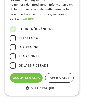
kombinera den med annan information som
du har tillhandahållit dem eller som de har
samlat in från din användning av deras
tjänster.
Läs mer
STRIKT NÖDVÄNDIGT
PRESTANDA
INRIKTNING
FUNKTIONER
OKLASSIFICERADE
ACCEPTERA ALLA
AVVISA ALLT
VISA DETALJER
Sidfot