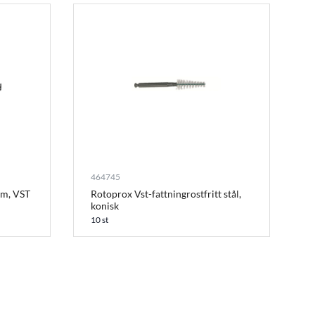
464745
mm, VST
Rotoprox Vst-fattningrostfritt stål,
konisk
10 st