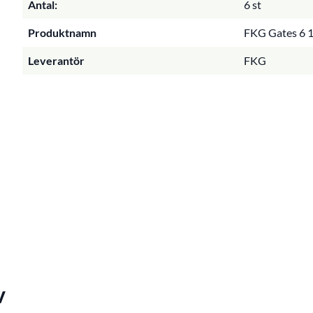
Antal:
6 st
Produktnamn
FKG Gates 6 1
Leverantör
FKG
v