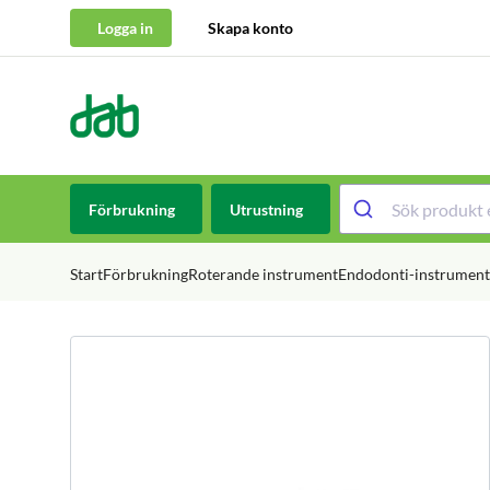
Logga in
Skapa konto
DAB Dental
Hoppa till innehåll
Förbrukning
Utrustning
Start
Förbrukning
Roterande instrument
Endodonti-instrument