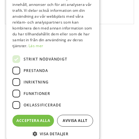
681518
innehåll, annonser och för att analysera vår
Adhese 2 Refill Vivapen 3×2 ml
trafik. Vi delar också information om din
användning av vår webbplats med våra
3x2 ml
reklam- och analyspartners som kan
kombinera den med annan information som
du har tillhandahållit dem eller som de har
samlat in från din användning av deras
tjänster.
Läs mer
STRIKT NÖDVÄNDIGT
PRESTANDA
INRIKTNING
FUNKTIONER
OKLASSIFICERADE
ACCEPTERA ALLA
AVVISA ALLT
VISA DETALJER