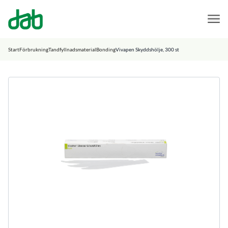
DAB Dental
Hoppa till innehåll
Start
Förbrukning
Tandfyllnadsmaterial
Bonding
Vivapen Skyddshölje, 300 st