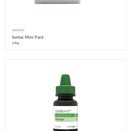
680440
Syntac Mini-Pack
1 frp