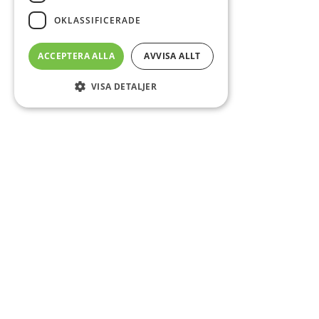
OKLASSIFICERADE
ACCEPTERA ALLA
AVVISA ALLT
VISA DETALJER
Sidfot
Om DAB
Servicecenter
Kontakt