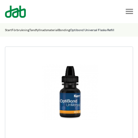
DAB Dental
Hoppa till innehåll
Start
Förbrukning
Tandfyllnadsmaterial
Bonding
Optibond Universal Flaska Refill