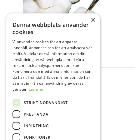
×
Denna webbplats använder
cookies
Vi använder cookies för att anpassa
707955
innehåll, annonser och för att analysera vår
trafik. Vi delar också information om din
Tork Rund non-woven Osteril Nr 3, 100 st
användning av vår webbplats med våra
100 st
reklam- och analyspartners som kan
kombinera den med annan information som
du har tillhandahållit dem eller som de har
samlat in från din användning av deras
tjänster.
Läs mer
STRIKT NÖDVÄNDIGT
PRESTANDA
INRIKTNING
FUNKTIONER