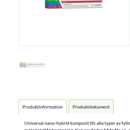
Produktinformation
Produktdokument
Universal nano-hybrid komposit för alla typer av fy
materialetlåg krympning. Kan användas både för en- 