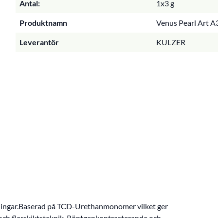
Antal:
1x3 g
Produktnamn
Venus Pearl Art A3
Leverantör
KULZER
llningar.Baserad på TCD-Urethanmonomer vilket ger
och flerskiktsteknik. Röntgenkontrasterande och