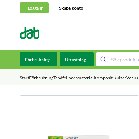
Logga in
Skapa konto
DAB Dental
Hoppa till innehåll
Förbrukning
Utrustning
Start
Förbrukning
Tandfyllnadsmaterial
Komposit Kulzer
Venus 