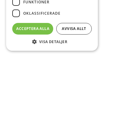
FUNKTIONER
OKLASSIFICERADE
ACCEPTERA ALLA
AVVISA ALLT
VISA DETALJER
Sidfot
O
Co
CS
DA
E-
Fö
Om