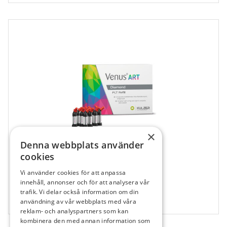
×
Denna webbplats använder
cookies
Vi använder cookies för att anpassa
681130
innehåll, annonser och för att analysera vår
Venus Diamond Art, A5, Kapsel
trafik. Vi delar också information om din
användning av vår webbplats med våra
10 x 0,25 g
reklam- och analyspartners som kan
kombinera den med annan information som