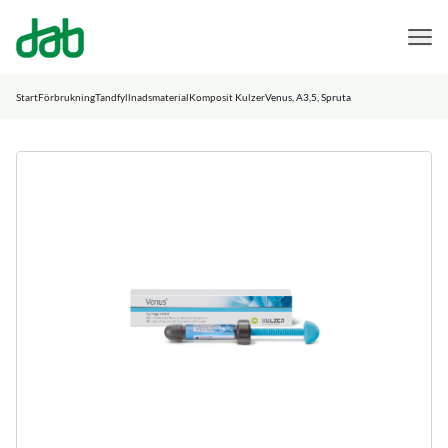
DAB Dental
Hoppa till innehåll
Start
Förbrukning
Tandfyllnadsmaterial
Komposit Kulzer
Venus, A3,5, Spruta