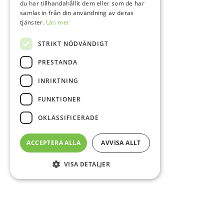
du har tillhandahållit dem eller som de har
samlat in från din användning av deras
tjänster.
Läs mer
STRIKT NÖDVÄNDIGT
PRESTANDA
INRIKTNING
FUNKTIONER
OKLASSIFICERADE
ACCEPTERA ALLA
AVVISA ALLT
VISA DETALJER
Sidfot