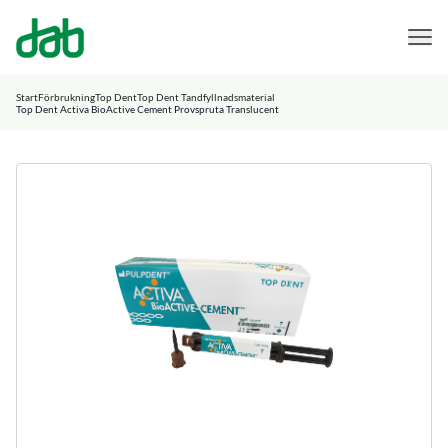
DAB Dental
Hoppa till innehåll
Start
Förbrukning
Top Dent
Top Dent Tandfyllnadsmaterial
Top Dent Activa BioActive Cement Provspruta Translucent