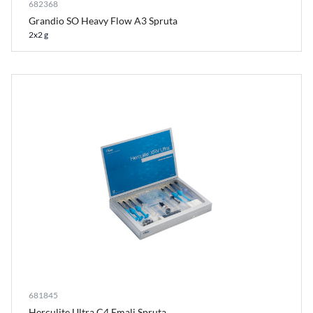
682368
Grandio SO Heavy Flow A3 Spruta
2x2 g
681845
Herculite Ultra C4 Emalj Spruta