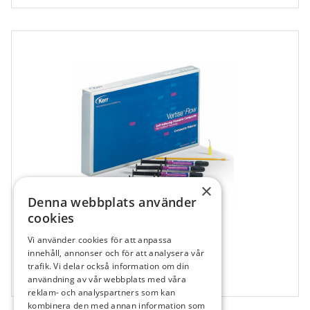
×
Denna webbplats använder
cookies
Vi använder cookies för att anpassa
681863
innehåll, annonser och för att analysera vår
Vertise Flow A2 Spruta
trafik. Vi delar också information om din
användning av vår webbplats med våra
2x2 g
reklam- och analyspartners som kan
kombinera den med annan information som