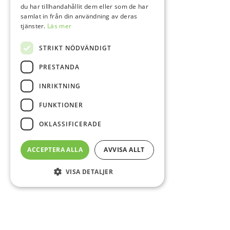
du har tillhandahållit dem eller som de har
samlat in från din användning av deras
tjänster.
Läs mer
STRIKT NÖDVÄNDIGT
PRESTANDA
INRIKTNING
FUNKTIONER
OKLASSIFICERADE
ACCEPTERA ALLA
AVVISA ALLT
VISA DETALJER
Sidfot