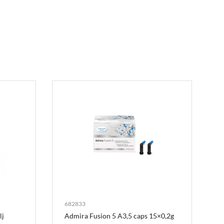
682833
lj
Admira Fusion 5 A3,5 caps 15×0,2g