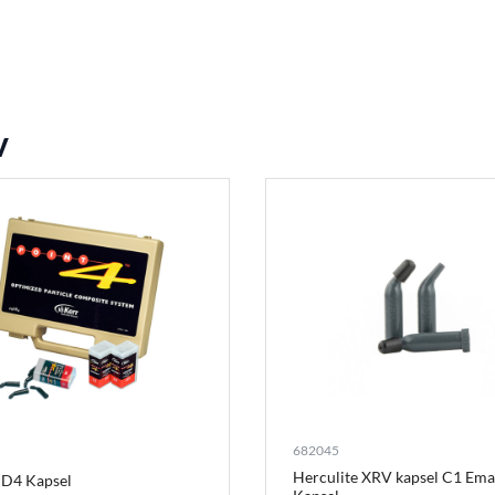
v
682045
Herculite XRV kapsel C1 Ema
 D4 Kapsel