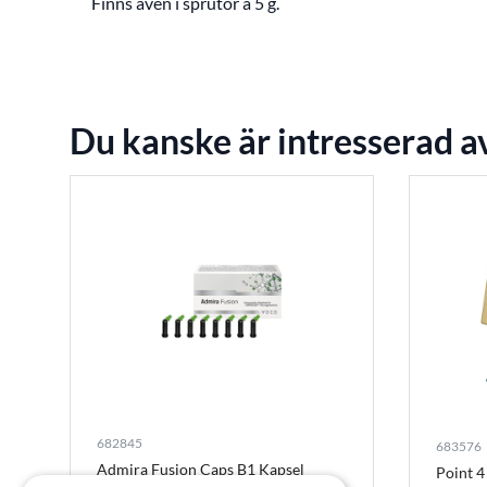
Finns även i sprutor à 5 g.
Du kanske är intresserad a
682845
683576
Admira Fusion Caps B1 Kapsel
Point 4