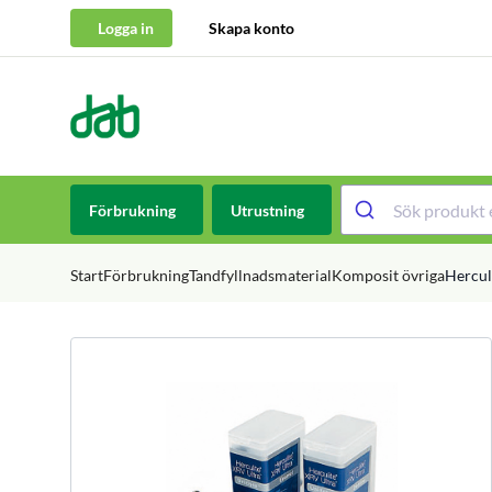
Logga in
Skapa konto
DAB Dental
Hoppa till innehåll
Förbrukning
Utrustning
Start
Förbrukning
Tandfyllnadsmaterial
Komposit övriga
Hercul