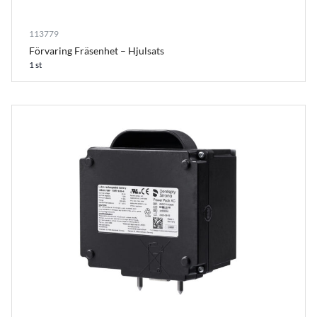
113779
Förvaring Fräsenhet – Hjulsats
1 st