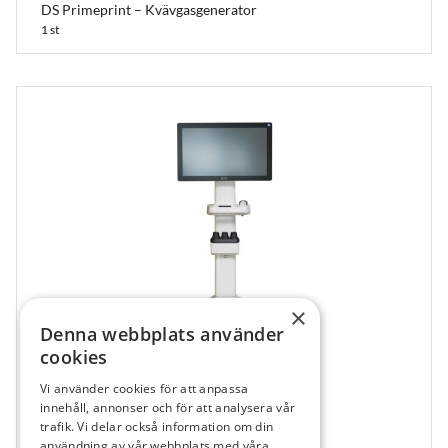
DS Primeprint – Kvävgasgenerator
1 st
×
Denna webbplats använder
cookies
Vi använder cookies för att anpassa
113645
innehåll, annonser och för att analysera vår
Primescan 2 – Cart Solution
trafik. Vi delar också information om din
användning av vår webbplats med våra
1 st