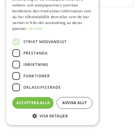
reklam- och analyspartners som kan
kombinera den med annan information som
du har tillhandahållit dem eller som de har
samlat in från din användning av deras
tjänster.
Läs mer
STRIKT NÖDVÄNDIGT
PRESTANDA
INRIKTNING
FUNKTIONER
OKLASSIFICERADE
ACCEPTERA ALLA
AVVISA ALLT
VISA DETALJER
Sidfot