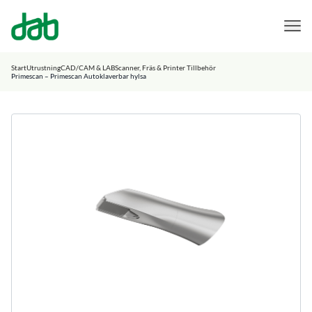
DAB Dental
Hoppa till innehåll
Start
Utrustning
CAD/CAM & LAB
Scanner, Fräs & Printer Tillbehör
Primescan – Primescan Autoklaverbar hylsa