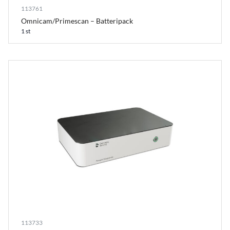
113761
Omnicam/Primescan – Batteripack
1 st
113733