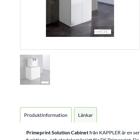
Produktinformation
Länkar
Primeprint Solution Cabinet
från KAPPLER är en ser
funktions- och storleksmässigt för DS Primeprint. De 