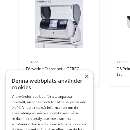
113772
113733
Förvaring Fräsenhet – CEREC
DS Pri
Primemill Table Top Station 2020
×
1 st
Denna webbplats använder
1 st
cookies
Vi använder cookies för att anpassa
innehåll, annonser och för att analysera vår
trafik. Vi delar också information om din
användning av vår webbplats med våra
reklam- och analyspartners som kan
kombinera den med annan information som
du har tillhandahållit dem eller som de har