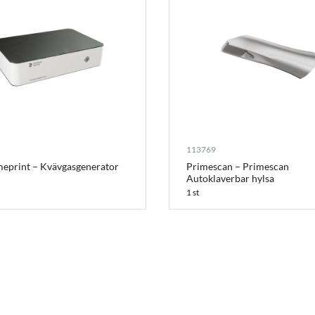
113769
meprint – Kvävgasgenerator
Primescan – Primescan
Autoklaverbar hylsa
1 st