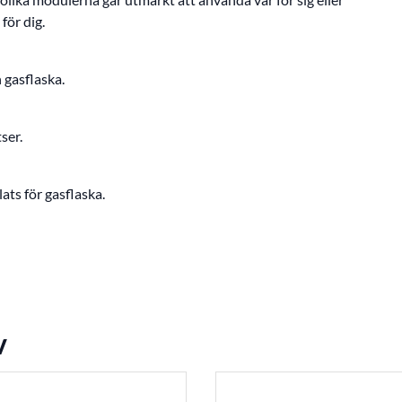
för dig.
 gasflaska.
ser.
ts för gasflaska.
v