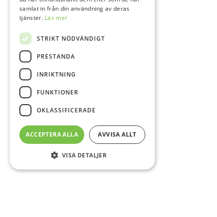
samlat in från din användning av deras
tjänster.
Läs mer
STRIKT NÖDVÄNDIGT
PRESTANDA
INRIKTNING
FUNKTIONER
OKLASSIFICERADE
ACCEPTERA ALLA
AVVISA ALLT
VISA DETALJER
Sidfot
O