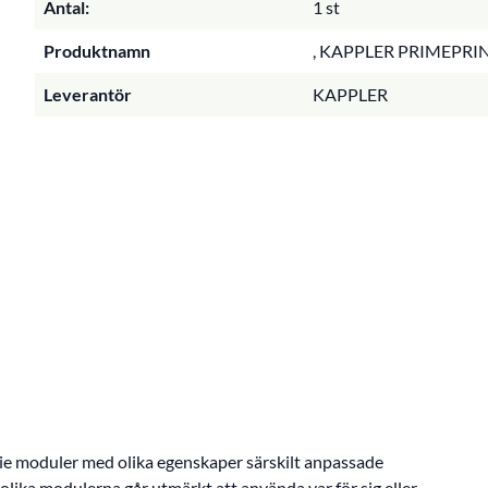
Antal:
1 st
Produktnamn
, KAPPLER PRIMEPRI
Leverantör
KAPPLER
ie moduler med olika egenskaper särskilt anpassade
olika modulerna går utmärkt att använda var för sig eller