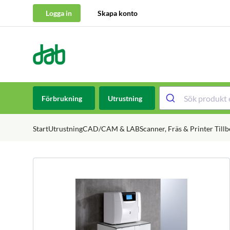
Logga in
Skapa konto
DAB Dental
Hoppa till innehåll
Förbrukning
Utrustning
Start
Utrustning
CAD/CAM & LAB
Scanner, Fräs & Printer Till