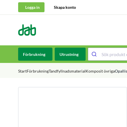
Logga in
Skapa konto
DAB Dental
Hoppa till innehåll
Förbrukning
Utrustning
Start
Förbrukning
Tandfyllnadsmaterial
Komposit övriga
Opalli