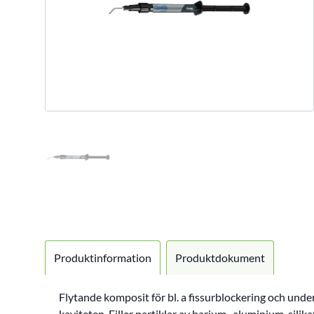
Produktinformation
Produktdokument
Flytande komposit för bl. a fissurblockering och under
kaviteten. Filler partiklar av barium- aluminium-silik