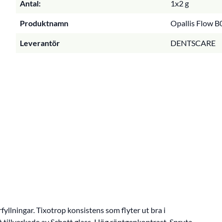
Antal:
1x2 g
Produktnamn
Opallis Flow B0
Leverantör
DENTSCARE
fyllningar. Tixotrop konsistens som flyter ut bra i
at tillverkade av Schott glass. Hög röntgenkontrast. Spruta