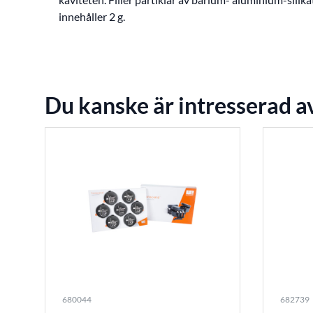
innehåller 2 g.
Du kanske är intresserad a
680044
682739