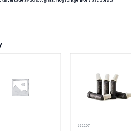
v
682207