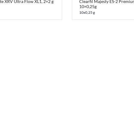
te XRV Ultra Flow XL1, 2×2 g
Clearfil Majesty ES-2 Premi
10×0,25g
10x0,25 g