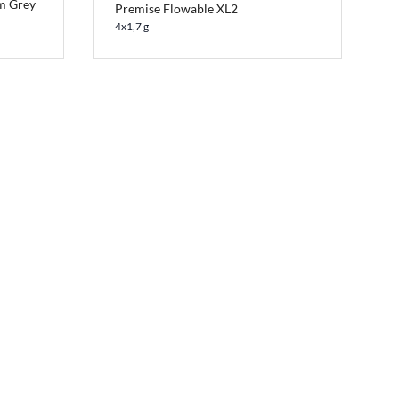
um Grey
Premise Flowable XL2
4x1,7 g