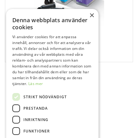
×
Denna webbplats använder
cookies
Vi använder cookies för att anpassa
681802
innehåll, annonser och för att analysera vår
trafik. Vi delar också information om din
Herculite XRV Ultra XL Emalj Kapsel
användning av vår webbplats med våra
20x0,25 g
reklam- och analyspartners som kan
kombinera den med annan information som
du har tillhandahållit dem eller som de har
samlat in från din användning av deras
tjänster.
Läs mer
STRIKT NÖDVÄNDIGT
PRESTANDA
INRIKTNING
FUNKTIONER