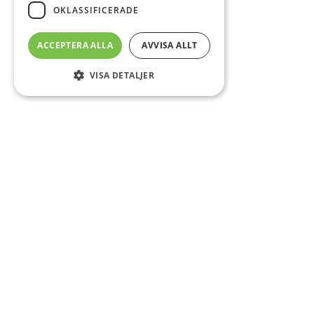
OKLASSIFICERADE
ACCEPTERA ALLA
AVVISA ALLT
VISA DETALJER
Sidfot
Om DAB
Servicecenter
Kontakt