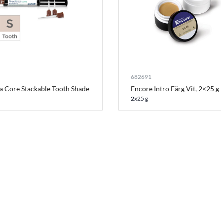
682691
a Core Stackable Tooth Shade
Encore Intro Färg Vit, 2×25 g
2x25 g