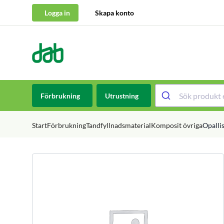
Logga in
Skapa konto
DAB Dental
Hoppa till innehåll
Förbrukning
Utrustning
Start
Förbrukning
Tandfyllnadsmaterial
Komposit övriga
Opalli