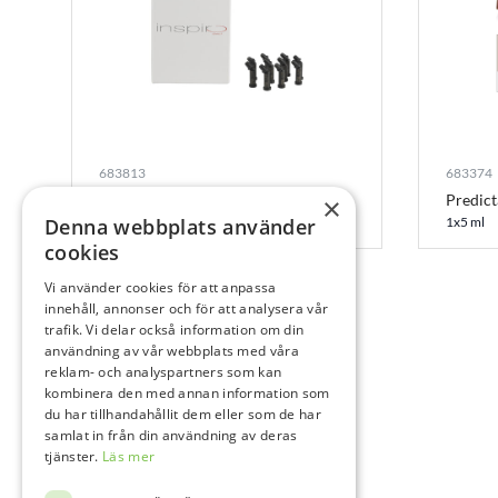
683813
683374
Inspiro kapslar i2 Kapsel
Predict
×
Denna webbplats använder
10x0,3 g
1x5 ml
cookies
Vi använder cookies för att anpassa
innehåll, annonser och för att analysera vår
trafik. Vi delar också information om din
användning av vår webbplats med våra
reklam- och analyspartners som kan
kombinera den med annan information som
du har tillhandahållit dem eller som de har
samlat in från din användning av deras
tjänster.
Läs mer