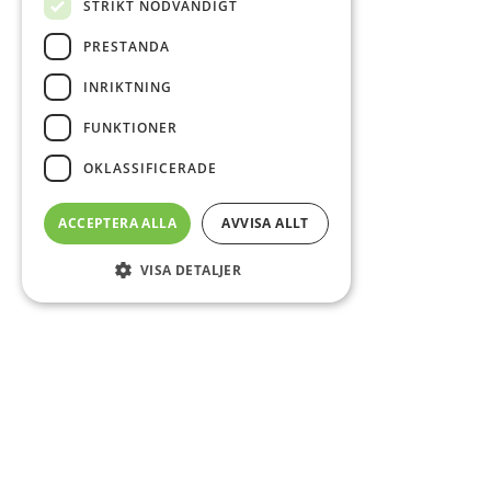
STRIKT NÖDVÄNDIGT
PRESTANDA
INRIKTNING
FUNKTIONER
OKLASSIFICERADE
ACCEPTERA ALLA
AVVISA ALLT
VISA DETALJER
Sidfot
O
Co
CS