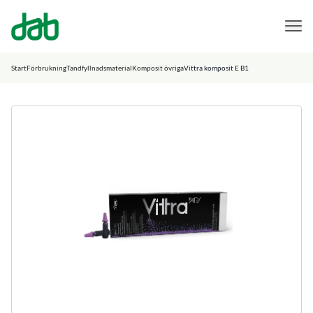
DAB Dental
Hoppa till innehåll
Start
Förbrukning
Tandfyllnadsmaterial
Komposit övriga
Vittra komposit E B1