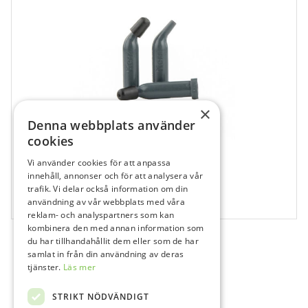
×
Denna webbplats använder
cookies
Vi använder cookies för att anpassa
682045
innehåll, annonser och för att analysera vår
Herculite XRV kapsel C1 Emalj Kapsel
trafik. Vi delar också information om din
användning av vår webbplats med våra
20x0,25 g
reklam- och analyspartners som kan
kombinera den med annan information som
du har tillhandahållit dem eller som de har
samlat in från din användning av deras
tjänster.
Läs mer
STRIKT NÖDVÄNDIGT