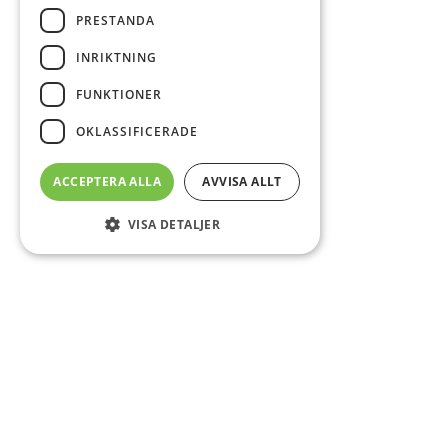
PRESTANDA
INRIKTNING
FUNKTIONER
OKLASSIFICERADE
ACCEPTERA ALLA
AVVISA ALLT
VISA DETALJER
Sidfot
Om DAB