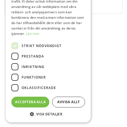
XP-endo Rise Shaper 31 mm
trafik. Vi delar också information om din
användning av vår webbplats med våra
3 st
reklam- och analyspartners som kan
kombinera den med annan information som
du har tillhandahållit dem eller som de har
samlat in från din användning av deras
tjänster.
Läs mer
STRIKT NÖDVÄNDIGT
PRESTANDA
INRIKTNING
FUNKTIONER
OKLASSIFICERADE
ACCEPTERA ALLA
AVVISA ALLT
VISA DETALJER