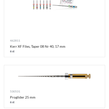
462811
Kerr XF Files, Taper 08 Nr 40, 17 mm
6 st
530531
Proglider 25 mm
6 st