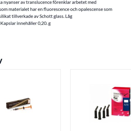
ika nyanser av translucence förenklar arbetet med
rsom materialet har en fluorescence och opalescense som
likat tillverkade av Schott glass. Låg
apslar innehåller 0,20. g
v