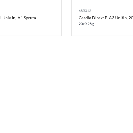
685312
l Univ Inj A1 Spruta
Gradia Direkt P-A3 Unitip, 2
20x0,28 g