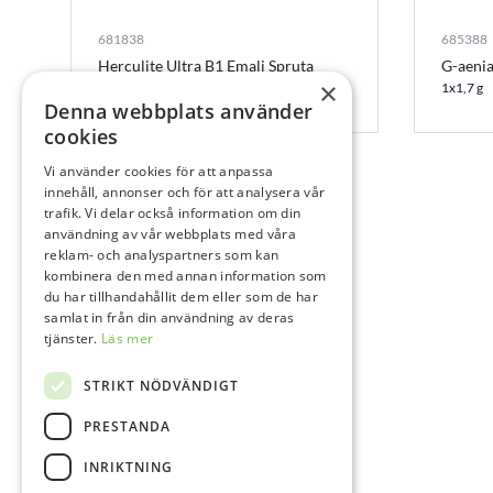
681838
685388
Herculite Ultra B1 Emalj Spruta
G-aenia
×
1x4 g
1x1,7 g
Denna webbplats använder
cookies
Vi använder cookies för att anpassa
innehåll, annonser och för att analysera vår
trafik. Vi delar också information om din
användning av vår webbplats med våra
reklam- och analyspartners som kan
kombinera den med annan information som
du har tillhandahållit dem eller som de har
samlat in från din användning av deras
tjänster.
Läs mer
STRIKT NÖDVÄNDIGT
PRESTANDA
INRIKTNING