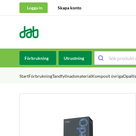
Logga in
Skapa konto
DAB Dental
Hoppa till innehåll
Förbrukning
Utrustning
Start
Förbrukning
Tandfyllnadsmaterial
Komposit övriga
Opalli