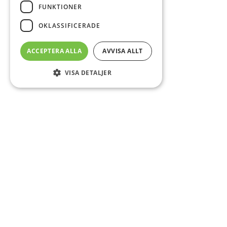
FUNKTIONER
OKLASSIFICERADE
ACCEPTERA ALLA
AVVISA ALLT
VISA DETALJER
Sidfot
O
Co
CS
DA
E-
Fö
Om