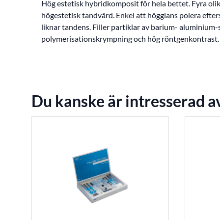
Hög estetisk hybridkomposit för hela bettet. Fyra ol
högestetisk tandvård. Enkel att högglans polera efte
liknar tandens. Filler partiklar av barium- aluminium-si
polymerisationskrympning och hög röntgenkontrast. K
Du kanske är intresserad a