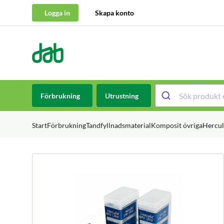
Logga in
Skapa konto
DAB Dental
Hoppa till innehåll
Förbrukning
Utrustning
Start
Förbrukning
Tandfyllnadsmaterial
Komposit övriga
Hercul