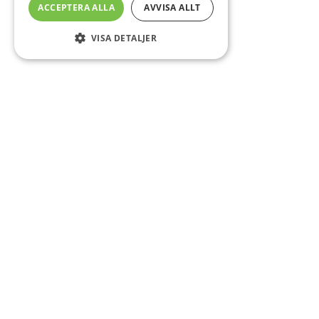
ACCEPTERA ALLA
AVVISA ALLT
VISA DETALJER
Sidfot
O
Co
CS
DA
E-
Fö
Om
In
Le
Mi