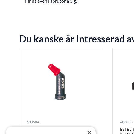
Finns även i sprutor à 5 g.
Du kanske är intresserad a
680504
683033
Synergy D6 A3/D3 Kapsel Dentin
ESTELI
×