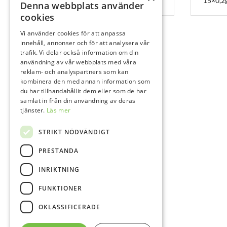
15×0,2
10x0,25 g
Denna webbplats använder
cookies
Vi använder cookies för att anpassa
innehåll, annonser och för att analysera vår
trafik. Vi delar också information om din
användning av vår webbplats med våra
reklam- och analyspartners som kan
kombinera den med annan information som
du har tillhandahållit dem eller som de har
samlat in från din användning av deras
tjänster.
Läs mer
STRIKT NÖDVÄNDIGT
PRESTANDA
INRIKTNING
FUNKTIONER
OKLASSIFICERADE