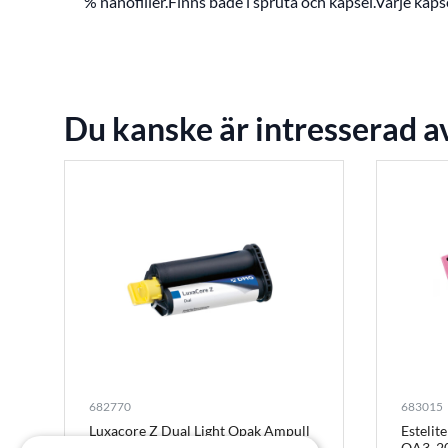
% nanofiller.Finns både i spruta och kapsel.Varje kapse
Du kanske är intresserad a
682770
683015
Luxacore Z Dual Light Opak Ampull
Estelit
OA3, 2