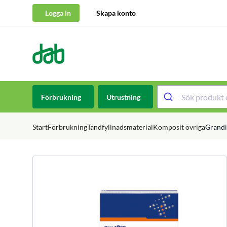
Logga in
Skapa konto
DAB Dental
Hoppa till innehåll
Förbrukning
Utrustning
Start
Förbrukning
Tandfyllnadsmaterial
Komposit övriga
Grandi