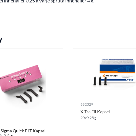
l innehåller 0,25 g.Varje spruta innehåller 4 g.
v
682329
X-Tra Fil Kapsel
20x0,25 g
e Sigma Quick PLT Kapsel
0×0,2 g