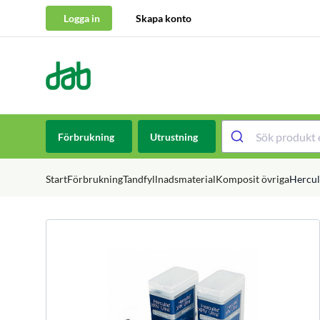
Logga in
Skapa konto
DAB Dental
Hoppa till innehåll
Förbrukning
Utrustning
Start
Förbrukning
Tandfyllnadsmaterial
Komposit övriga
Hercul