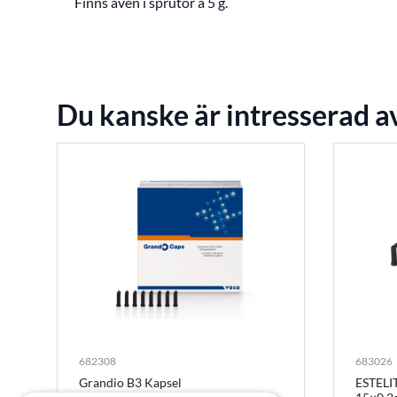
Finns även i sprutor à 5 g.
Du kanske är intresserad a
682308
683026
Grandio B3 Kapsel
ESTELI