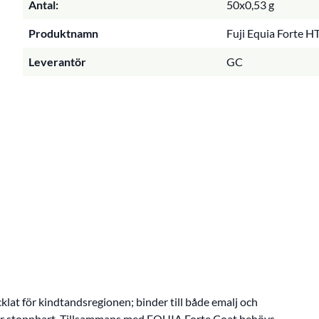
Antal:
50x0,53 g
Produktnamn
Fuji Equia Forte H
Leverantör
GC
at för kindtandsregionen; binder till både emalj och
ch är stoppbart. Tillsammans med EQUIA Forte Coat behövs