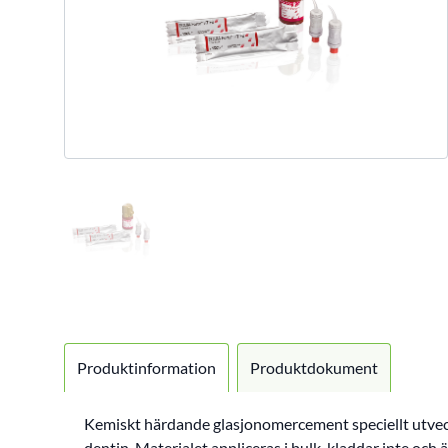
Produktinformation
Produktdokument
Kemiskt härdande glasjonomercement speciellt utveckl
dentin. Materialet appliceras i bulk, kladdar inte o