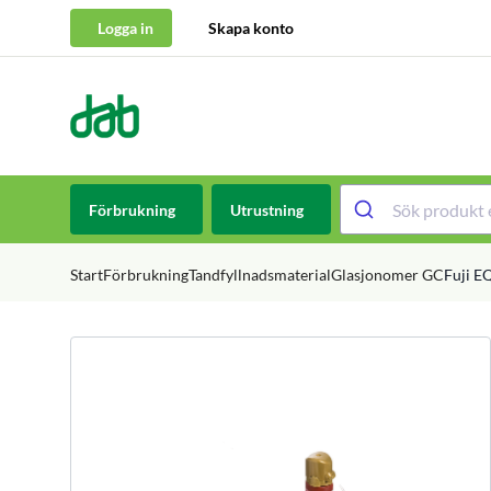
Logga in
Skapa konto
DAB Dental
Hoppa till innehåll
Förbrukning
Utrustning
Start
Förbrukning
Tandfyllnadsmaterial
Glasjonomer GC
Fuji E