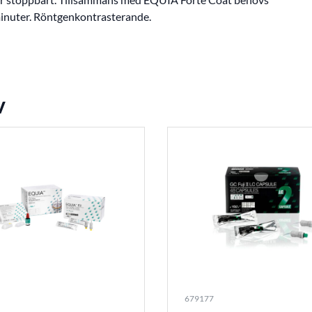
 minuter. Röntgenkontrasterande.
v
679177