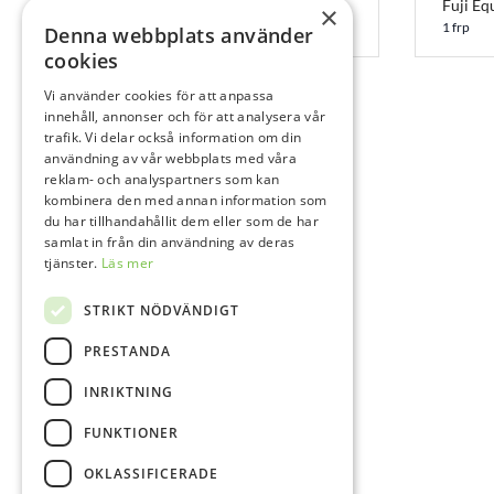
Fuji IX GP kapslar A2 Fast Kapsel
Fuji Eq
×
50x0,51 g
1 frp
Denna webbplats använder
cookies
Vi använder cookies för att anpassa
innehåll, annonser och för att analysera vår
trafik. Vi delar också information om din
användning av vår webbplats med våra
reklam- och analyspartners som kan
kombinera den med annan information som
du har tillhandahållit dem eller som de har
samlat in från din användning av deras
tjänster.
Läs mer
STRIKT NÖDVÄNDIGT
PRESTANDA
INRIKTNING
FUNKTIONER
OKLASSIFICERADE