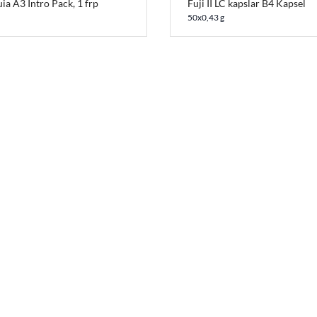
uia A3 Intro Pack, 1 frp
Fuji II LC kapslar B4 Kapsel
50x0,43 g