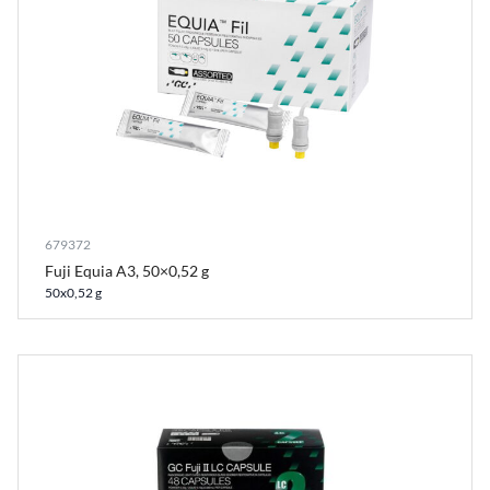
679372
Fuji Equia A3, 50×0,52 g
50x0,52 g