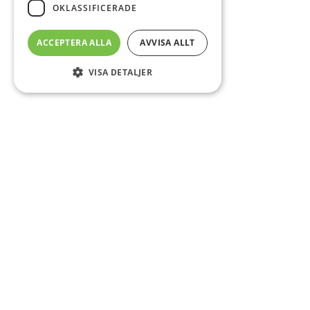
OKLASSIFICERADE
ACCEPTERA ALLA
AVVISA ALLT
VISA DETALJER
Sidfot
Om DAB
Servicecenter
Kontakt