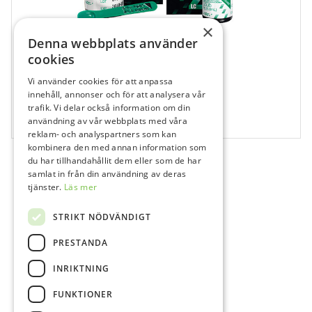
×
Denna webbplats använder
cookies
Vi använder cookies för att anpassa
679281
innehåll, annonser och för att analysera vår
Fuji II LC B3, Pulver
trafik. Vi delar också information om din
användning av vår webbplats med våra
1x15 g
reklam- och analyspartners som kan
kombinera den med annan information som
du har tillhandahållit dem eller som de har
samlat in från din användning av deras
tjänster.
Läs mer
STRIKT NÖDVÄNDIGT
PRESTANDA
INRIKTNING
FUNKTIONER