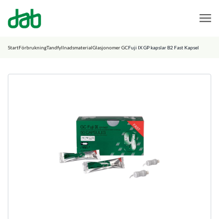
DAB Dental
Hoppa till innehåll
Start
Förbrukning
Tandfyllnadsmaterial
Glasjonomer GC
Fuji IX GP kapslar B2 Fast Kapsel