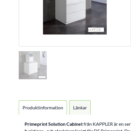
Produktinformation
Länkar
Primeprint Solution Cabinet
från KAPPLER är en ser
funktions- och storleksmässigt för DS Primeprint. De 