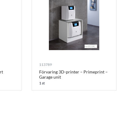
113789
rt
Förvaring 3D-printer – Primeprint –
Garage unit
1 st