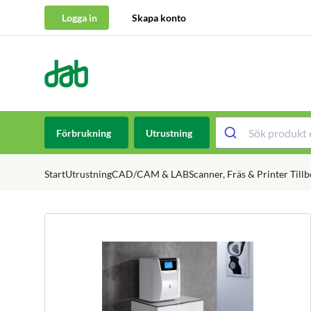
Logga in
Skapa konto
DAB Dental
Hoppa till innehåll
Förbrukning
Utrustning
Start
Utrustning
CAD/CAM & LAB
Scanner, Fräs & Printer Till