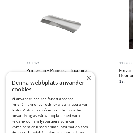
113762
113788
Primescan – Primescan Sapphire
Förvari
hylsa
Door u
×
Denna webbplats använder
1 st
1 st
cookies
Vi använder cookies för att anpassa
innehåll, annonser och för att analysera vår
trafik. Vi delar också information om din
användning av vår webbplats med våra
reklam- och analyspartners som kan
kombinera den med annan information som
du har tillhandahållit dem eller som de har