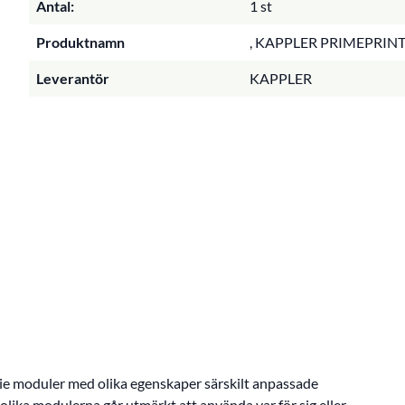
Antal:
1 st
Produktnamn
, KAPPLER PRIMEPRIN
Leverantör
KAPPLER
ie moduler med olika egenskaper särskilt anpassade
olika modulerna går utmärkt att använda var för sig eller