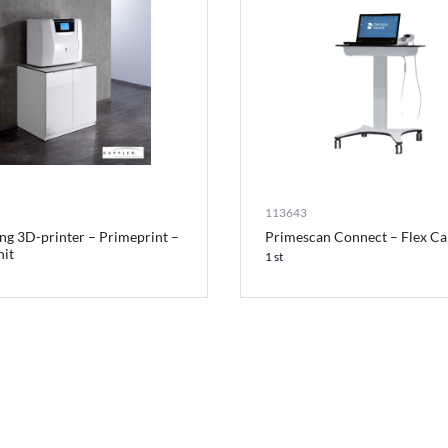
113643
ng 3D-printer – Primeprint –
Primescan Connect – Flex Ca
nit
1 st