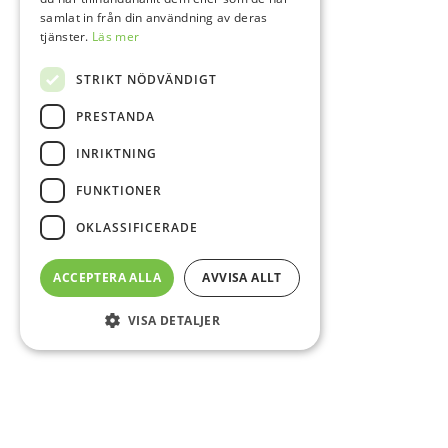
samlat in från din användning av deras
tjänster.
Läs mer
STRIKT NÖDVÄNDIGT
PRESTANDA
INRIKTNING
FUNKTIONER
OKLASSIFICERADE
ACCEPTERA ALLA
AVVISA ALLT
VISA DETALJER
Sidfot
O