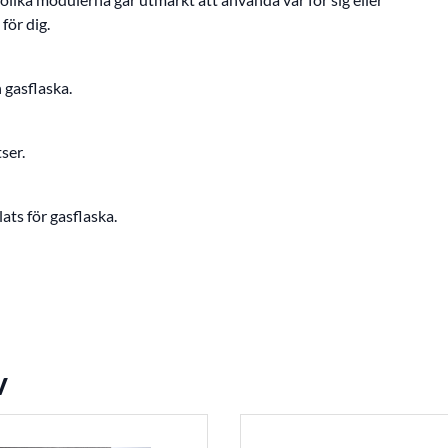
för dig.
 gasflaska.
ser.
ts för gasflaska.
v