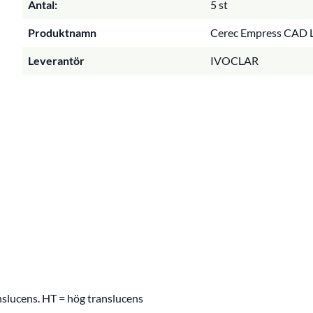
Antal:
5 st
Produktnamn
Cerec Empress CAD L
Leverantör
IVOCLAR
nslucens. HT = hög translucens