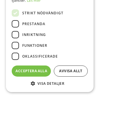
tjänster.
Läs mer
STRIKT NÖDVÄNDIGT
PRESTANDA
INRIKTNING
FUNKTIONER
OKLASSIFICERADE
ACCEPTERA ALLA
AVVISA ALLT
VISA DETALJER
Sidfot
O
Co