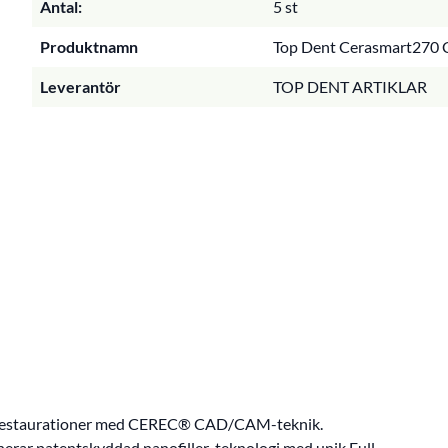
Antal:
5 st
Produktnamn
Top Dent Cerasmart270 Ce
Leverantör
TOP DENT ARTIKLAR
 av restaurationer med CEREC® CAD/CAM-teknik.
r patentskyddad nanofiller-teknologi med unik Full