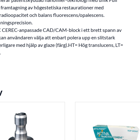
b framtagning av högestetiska restaurationer med
 radioopacitet och balans fluorescens/opalescens.
ningsprecision.
 CEREC-anpassade CAD/CAM-block i ett brett spann av
g kan användaren välja att enbart polera upp en slitstark
erligare med hjälp av glaze (färg).HT= Hög translucens, LT=
.
v