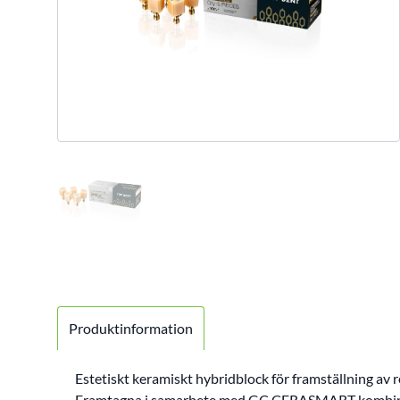
Produktinformation
Estetiskt keramiskt hybridblock för framställning
Framtagna i samarbete med GC.CERASMART kombinera