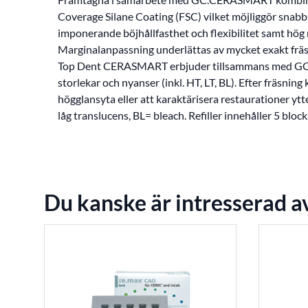
Coverage Silane Coating (FSC) vilket möjliggör snab
imponerande böjhållfasthet och flexibilitet samt hög
Marginalanpassning underlättas av mycket exakt fräs
Top Dent CERASMART erbjuder tillsammans med GC
storlekar och nyanser (inkl. HT, LT, BL). Efter fräsnin
högglansyta eller att karaktärisera restaurationer ytt
låg translucens, BL= bleach. Refiller innehåller 5 block
Du kanske är intresserad a