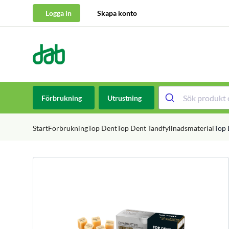
Logga in
Skapa konto
DAB Dental
Hoppa till innehåll
Förbrukning
Utrustning
Start
Förbrukning
Top Dent
Top Dent Tandfyllnadsmaterial
Top 