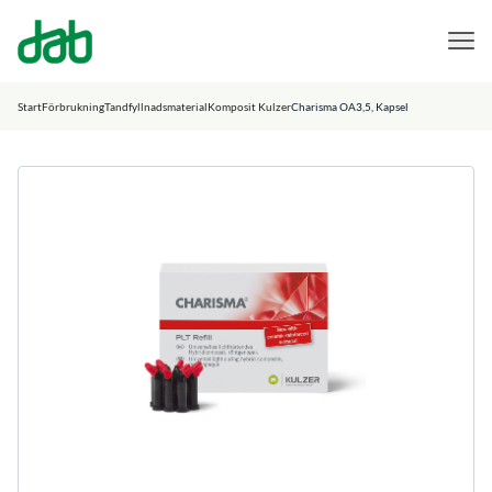
DAB Dental
Hoppa till innehåll
Start
Förbrukning
Tandfyllnadsmaterial
Komposit Kulzer
Charisma OA3,5, Kapsel