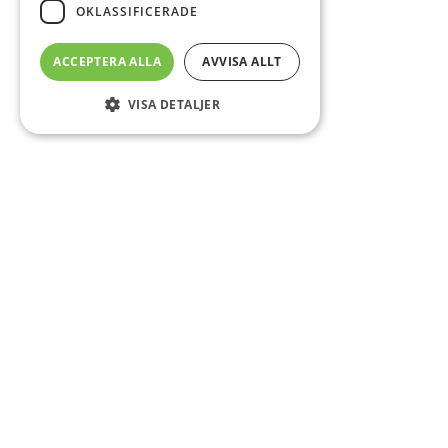
OKLASSIFICERADE
ACCEPTERA ALLA
AVVISA ALLT
VISA DETALJER
Sidfot
Om DAB
Servicecenter
Kontakt