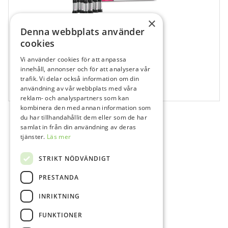
×
Denna webbplats använder
cookies
Vi använder cookies för att anpassa
681007
innehåll, annonser och för att analysera vår
Venus Diamond Art, CO, Kapsel
trafik. Vi delar också information om din
användning av vår webbplats med våra
10x0.25 g
reklam- och analyspartners som kan
kombinera den med annan information som
du har tillhandahållit dem eller som de har
samlat in från din användning av deras
tjänster.
Läs mer
STRIKT NÖDVÄNDIGT
PRESTANDA
INRIKTNING
FUNKTIONER