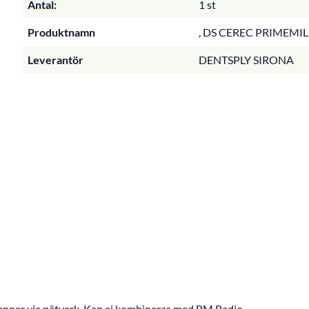
Antal:
1 st
Produktnamn
, DS CEREC PRIMEMIL
Leverantör
DENTSPLY SIRONA
scanner via nätverk. Kan ej kombineras med BM Radio