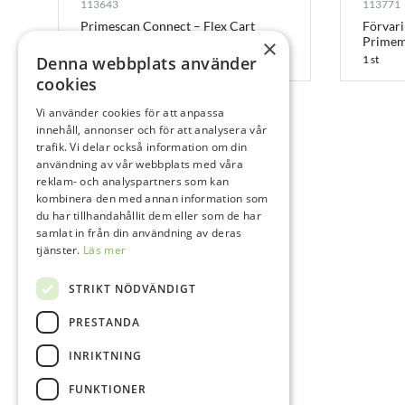
113643
113771
Primescan Connect – Flex Cart
Förvar
Primemi
×
1 st
Denna webbplats använder
1 st
cookies
Vi använder cookies för att anpassa
innehåll, annonser och för att analysera vår
trafik. Vi delar också information om din
användning av vår webbplats med våra
reklam- och analyspartners som kan
kombinera den med annan information som
du har tillhandahållit dem eller som de har
samlat in från din användning av deras
tjänster.
Läs mer
STRIKT NÖDVÄNDIGT
PRESTANDA
INRIKTNING
FUNKTIONER