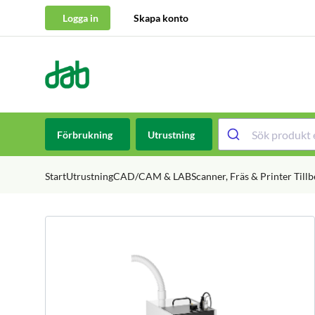
Logga in
Skapa konto
DAB Dental
Hoppa till innehåll
Förbrukning
Utrustning
Start
Utrustning
CAD/CAM & LAB
Scanner, Fräs & Printer Till