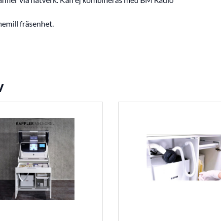
emill fräsenhet.
v