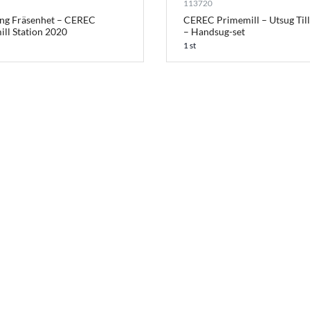
113720
ing Fräsenhet – CEREC
CEREC Primemill – Utsug Til
ll Station 2020
– Handsug-set
1 st