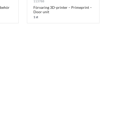
113788
lbehör
Förvaring 3D-printer – Primeprint –
Door unit
1 st