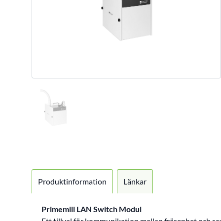
Produktinformation
Länkar
Primemill LAN Switch Modul
Ett tillval för kommunikation mellan fräsenhet och 