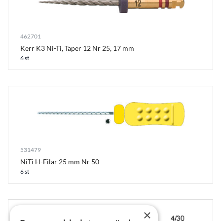
462701
Kerr K3 Ni-Ti, Taper 12 Nr 25, 17 mm
6 st
531479
NiTi H-Filar 25 mm Nr 50
6 st
×