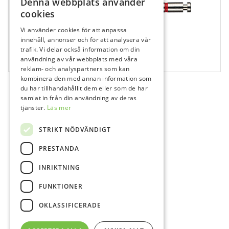
Denna webbplats använder
cookies
Vi använder cookies för att anpassa
462582
innehåll, annonser och för att analysera vår
Sendoline NiTi S5 Nr3 Taper 4 Nr 30 28 mm
trafik. Vi delar också information om din
användning av vår webbplats med våra
6 st
reklam- och analyspartners som kan
kombinera den med annan information som
du har tillhandahållit dem eller som de har
samlat in från din användning av deras
tjänster.
Läs mer
STRIKT NÖDVÄNDIGT
PRESTANDA
INRIKTNING
FUNKTIONER
OKLASSIFICERADE