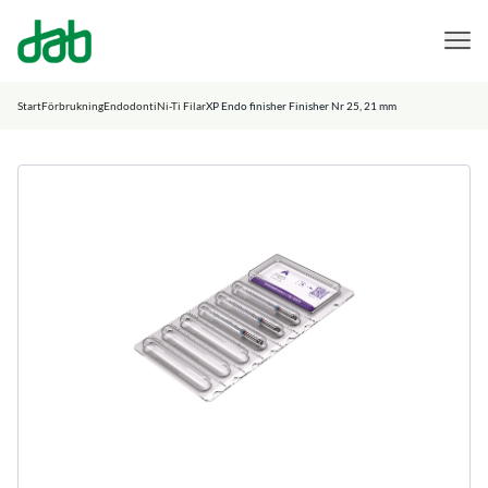
DAB Dental
Hoppa till innehåll
Start
Förbrukning
Endodonti
Ni-Ti Filar
XP Endo finisher Finisher Nr 25, 21 mm