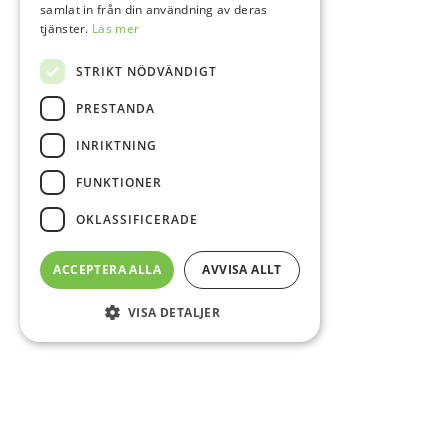
samlat in från din användning av deras
tjänster.
Läs mer
STRIKT NÖDVÄNDIGT
PRESTANDA
INRIKTNING
FUNKTIONER
OKLASSIFICERADE
ACCEPTERA ALLA
AVVISA ALLT
VISA DETALJER
Sidfot
O