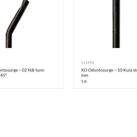
111910
ntosurge – 02 Nål tunn
XO Odontosurge – 10 Kula st
 45º
mm
1 st