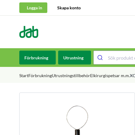
Logga in
Skapa konto
DAB Dental
Hoppa till innehåll
Förbrukning
Utrustning
Start
Förbrukning
Utrustningstillbehör
Elkirurgispetsar m.m.
XO