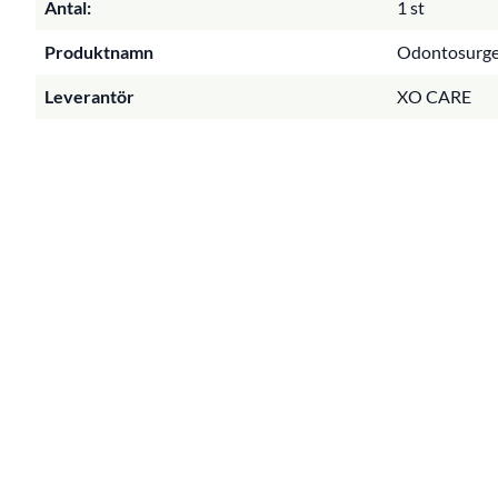
Antal:
1 st
Produktnamn
Odontosurges
Leverantör
XO CARE