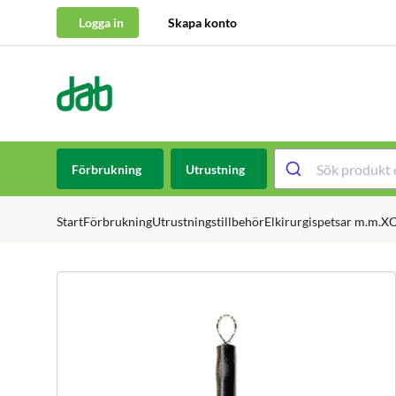
Logga in
Skapa konto
DAB Dental
Hoppa till innehåll
Förbrukning
Utrustning
Start
Förbrukning
Utrustningstillbehör
Elkirurgispetsar m.m.
XO