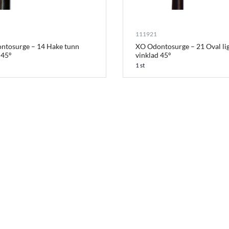
111921
ntosurge – 14 Hake tunn
XO Odontosurge – 21 Oval li
 45º
vinklad 45º
1 st