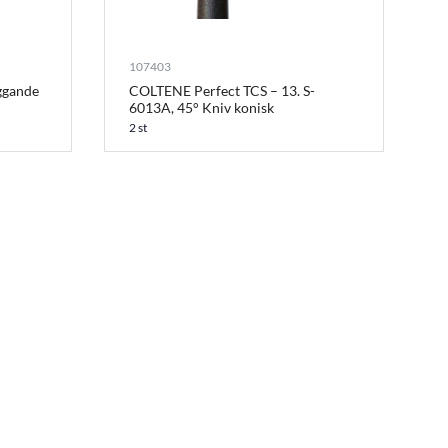
107403
ggande
COLTENE Perfect TCS – 13. S-
6013A, 45° Kniv konisk
2 st