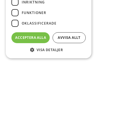
INRIKTNING
FUNKTIONER
OKLASSIFICERADE
ACCEPTERA ALLA
AVVISA ALLT
VISA DETALJER
Sidfot
O
Co
CS
DA
E-
Fö