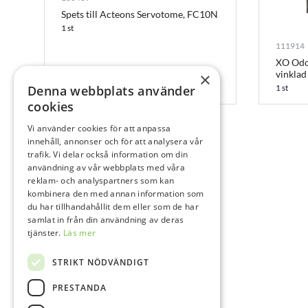
Spets till Acteons Servotome, FC10N
1 st
111914
XO Odo
vinklad
×
Denna webbplats använder
1 st
cookies
Vi använder cookies för att anpassa
innehåll, annonser och för att analysera vår
trafik. Vi delar också information om din
användning av vår webbplats med våra
reklam- och analyspartners som kan
kombinera den med annan information som
du har tillhandahållit dem eller som de har
samlat in från din användning av deras
tjänster.
Läs mer
STRIKT NÖDVÄNDIGT
PRESTANDA