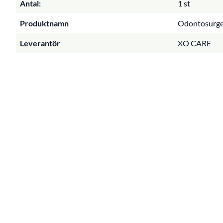
Antal:
1 st
Produktnamn
Odontosurges
Leverantör
XO CARE