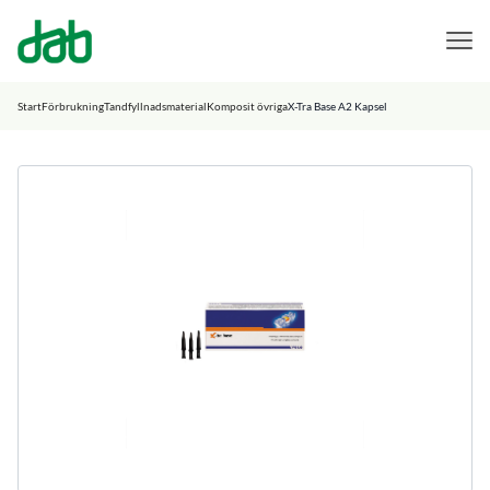
DAB Dental
Hoppa till innehåll
Start
Förbrukning
Tandfyllnadsmaterial
Komposit övriga
X-Tra Base A2 Kapsel