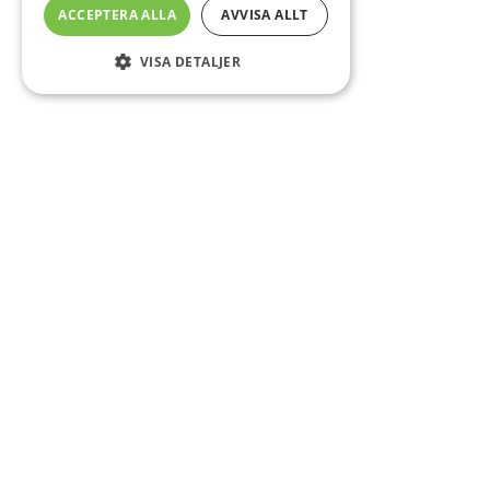
ACCEPTERA ALLA
AVVISA ALLT
VISA DETALJER
Sidfot
Om DAB
Servicecenter
Kontakt
Mer info