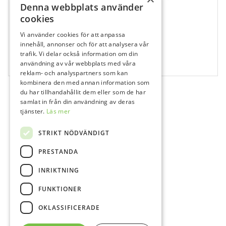
Denna webbplats använder
cookies
Vi använder cookies för att anpassa
681900
innehåll, annonser och för att analysera vår
SimpliShade Opaque Kapsel
trafik. Vi delar också information om din
användning av vår webbplats med våra
10x0,25 g
reklam- och analyspartners som kan
kombinera den med annan information som
du har tillhandahållit dem eller som de har
samlat in från din användning av deras
tjänster.
Läs mer
STRIKT NÖDVÄNDIGT
PRESTANDA
INRIKTNING
FUNKTIONER
OKLASSIFICERADE