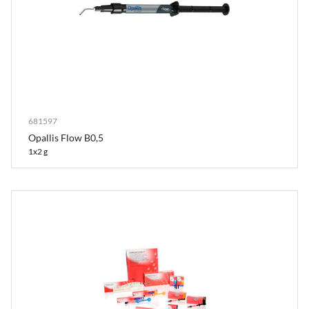
681597
Opallis Flow B0,5
1x2 g