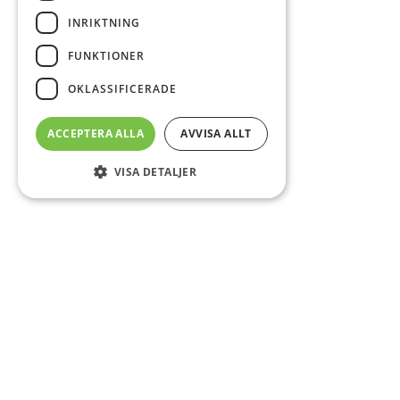
INRIKTNING
FUNKTIONER
OKLASSIFICERADE
ACCEPTERA ALLA
AVVISA ALLT
VISA DETALJER
Sidfot
Om DAB
Servicecenter