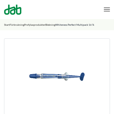
DAB Dental
Hoppa till innehåll
Start
Förbrukning
Profylaxprodukter
Blekning
Whiteness Perfect Multipack 16 %