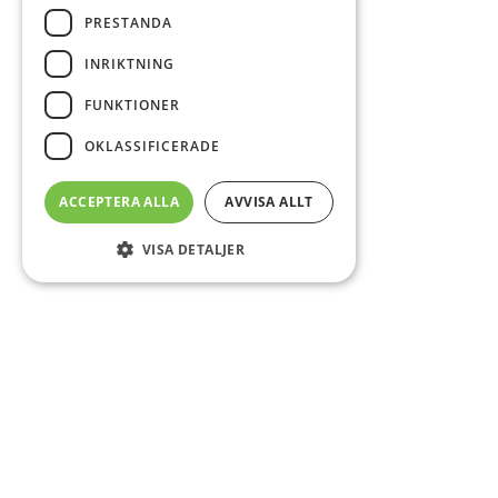
PRESTANDA
INRIKTNING
FUNKTIONER
OKLASSIFICERADE
ACCEPTERA ALLA
AVVISA ALLT
VISA DETALJER
Sidfot
Om DAB