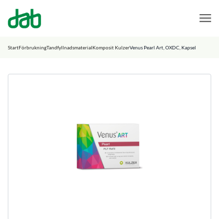
DAB Dental
Hoppa till innehåll
Start
Förbrukning
Tandfyllnadsmaterial
Komposit Kulzer
Venus Pearl Art, OXDC, Kapsel