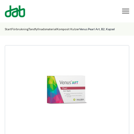
DAB Dental
Hoppa till innehåll
Start
Förbrukning
Tandfyllnadsmaterial
Komposit Kulzer
Venus Pearl Art, B2, Kapsel