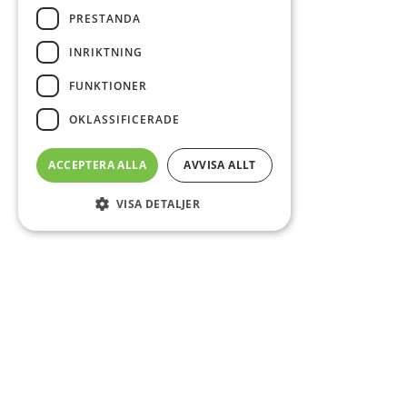
PRESTANDA
INRIKTNING
FUNKTIONER
OKLASSIFICERADE
ACCEPTERA ALLA
AVVISA ALLT
VISA DETALJER
Sidfot
Om DAB